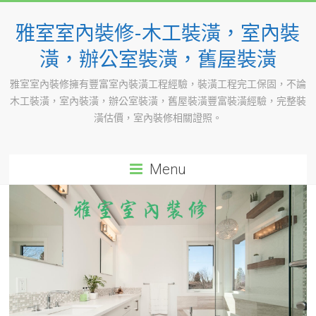
Skip
to
雅室室內裝修-木工裝潢，室內裝
content
潢，辦公室裝潢，舊屋裝潢
雅室室內裝修擁有豐富室內裝潢工程經驗，裝潢工程完工保固，不論
木工裝潢，室內裝潢，辦公室裝潢，舊屋裝潢豐富裝潢經驗，完整裝
潢估價，室內裝修相關證照。
Menu