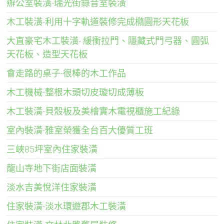
辦公室裝潢-瑞光街錄音室裝潢
木工裝潢-利用十字軌道裝修完成橢圓形天花板
大直豪宅木工裝潢- 緩衝拉門、隱藏式門弓器、圓弧
天花板、造型天花板
會走路的桌子-很棒的木工作品
木工機械-整根木頭切皮璇切成薄板
木工裝潢-貝殼板及美檜實木電視櫃施工紀錄
室內裝潢-雅室榮獲全台百大優質工班
三峽85坪室內住家裝潢
龍山寺地下街店面裝潢
淡水吉美悅洋住家裝潢
住家裝潢-淡水環遊郡木工裝潢