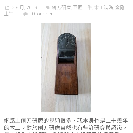
3 8 月, 2019
刨刀研磨
,
巨匠土牛
,
木工裝潢
,
金剛
土牛
0 Comment
網路上刨刀研磨的視頻很多，我本身也是二十幾年
的木工。對於刨刀研磨自然也有些許研究與認識，