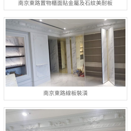
南京東路置物櫃面貼金屬及石紋美耐板
南京東路線板裝潢