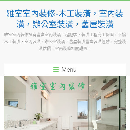
Skip
to
雅室室內裝修-木工裝潢，室內裝
content
潢，辦公室裝潢，舊屋裝潢
雅室室內裝修擁有豐富室內裝潢工程經驗，裝潢工程完工保固，不論
木工裝潢，室內裝潢，辦公室裝潢，舊屋裝潢豐富裝潢經驗，完整裝
潢估價，室內裝修相關證照。
Menu