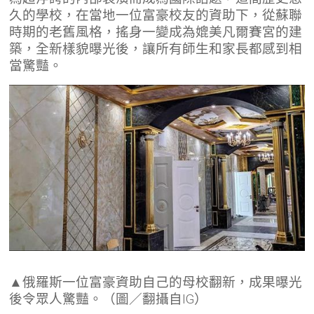
久的學校，在當地一位富豪校友的資助下，從蘇聯
時期的老舊風格，搖身一變成為媲美凡爾賽宮的建
築，全新樣貌曝光後，讓所有師生和家長都感到相
當驚豔。
▲俄羅斯一位富豪資助自己的母校翻新，成果曝光
後令眾人驚豔。（圖／翻攝自IG）