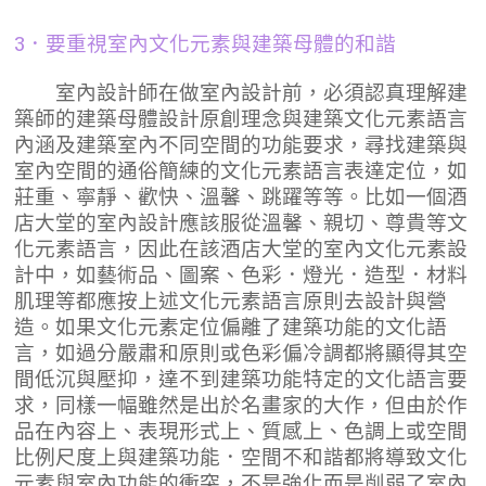
3．要重視室內文化元素與建築母體的和諧
室內設計師在做室內設計前，必須認真理解建
築師的建築母體設計原創理念與建築文化元素語言
內涵及建築室內不同空間的功能要求，尋找建築與
室內空間的通俗簡練的文化元素語言表達定位，如
莊重、寧靜、歡快、溫馨、跳躍等等。比如一個酒
店大堂的室內設計應該服從溫馨、親切、尊貴等文
化元素語言，因此在該酒店大堂的室內文化元素設
計中，如藝術品、圖案、色彩．燈光．造型．材料
肌理等都應按上述文化元素語言原則去設計與營
造。如果文化元素定位偏離了建築功能的文化語
言，如過分嚴肅和原則或色彩偏冷調都將顯得其空
間低沉與壓抑，達不到建築功能特定的文化語言要
求，同樣一幅雖然是出於名畫家的大作，但由於作
品在內容上、表現形式上、質感上、色調上或空間
比例尺度上與建築功能．空間不和諧都將導致文化
元素與室內功能的衝突，不是強化而是削弱了室內