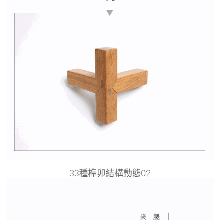
33種榫卯結構動態02