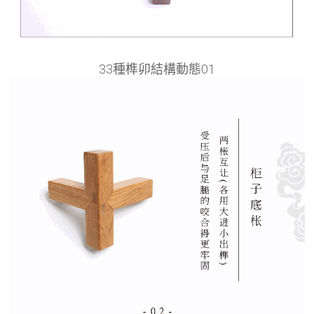
33種榫卯結構動態01