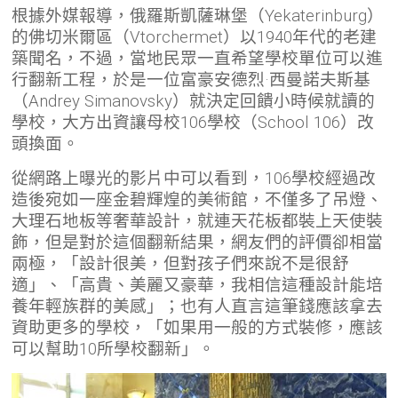
根據外媒報導，俄羅斯凱薩琳堡（Yekaterinburg）
的佛切米爾區（Vtorchermet）以1940年代的老建
築聞名，不過，當地民眾一直希望學校單位可以進
行翻新工程，於是一位富豪安德烈·西曼諾夫斯基
（Andrey Simanovsky）就決定回饋小時候就讀的
學校，大方出資讓母校106學校（School 106）改
頭換面。
從網路上曝光的影片中可以看到，106學校經過改
造後宛如一座金碧輝煌的美術館，不僅多了吊燈、
大理石地板等奢華設計，就連天花板都裝上天使裝
飾，但是對於這個翻新結果，網友們的評價卻相當
兩極，「設計很美，但對孩子們來說不是很舒
適」、「高貴、美麗又豪華，我相信這種設計能培
養年輕族群的美感」；也有人直言這筆錢應該拿去
資助更多的學校，「如果用一般的方式裝修，應該
可以幫助10所學校翻新」。