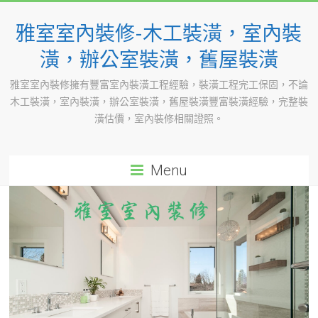
Skip
to
雅室室內裝修-木工裝潢，室內裝
content
潢，辦公室裝潢，舊屋裝潢
雅室室內裝修擁有豐富室內裝潢工程經驗，裝潢工程完工保固，不論
木工裝潢，室內裝潢，辦公室裝潢，舊屋裝潢豐富裝潢經驗，完整裝
潢估價，室內裝修相關證照。
Menu