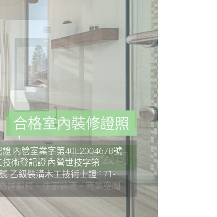
合格室內裝修證照
:內營室業字第40E2004678號
技術登記證:內營世技字第
36號 乙級裝潢木工技術士證:171-