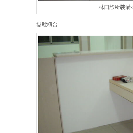
林口診所裝潢
掛號櫃台