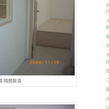
潢-隔間裝潢