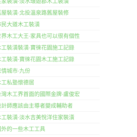
住家裝潢-淡水環遊郡木工裝潢
舊屋裝潢-北投溫泉路舊屋裝修
市民大道木工裝潢
世界木工大王-家具也可以很有個性
木工裝潢裝潢-寶徠花園施工記錄
木工裝潢-寶徠花園木工施工記錄
悲情城市-九份
木工私塾懷德居
台灣木工界首面的國際金牌-盧俊宏
設計師應該由主導者變成輔助者
木工裝潢-淡水吉美悅洋住家裝潢
國外的一些木工工具