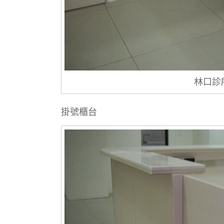
林口診
掛號櫃台