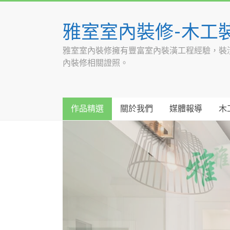
Skip
to
雅室室內裝修-木工
content
雅室室內裝修擁有豐富室內裝潢工程經驗，裝
內裝修相關證照。
作品精選
關於我們
媒體報導
木