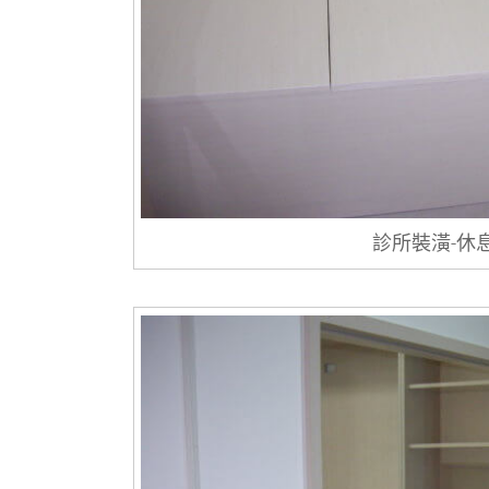
診所裝潢-休