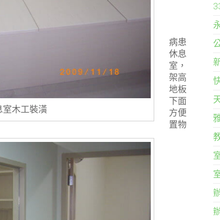
病患
休息
室，
架高
地板
下面
息室木工裝潢
方便
置物