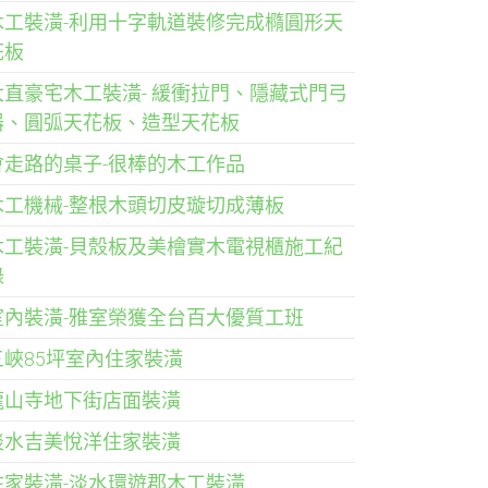
木工裝潢-利用十字軌道裝修完成橢圓形天
花板
大直豪宅木工裝潢- 緩衝拉門、隱藏式門弓
器、圓弧天花板、造型天花板
會走路的桌子-很棒的木工作品
木工機械-整根木頭切皮璇切成薄板
木工裝潢-貝殼板及美檜實木電視櫃施工紀
錄
室內裝潢-雅室榮獲全台百大優質工班
三峽85坪室內住家裝潢
龍山寺地下街店面裝潢
淡水吉美悅洋住家裝潢
住家裝潢-淡水環遊郡木工裝潢