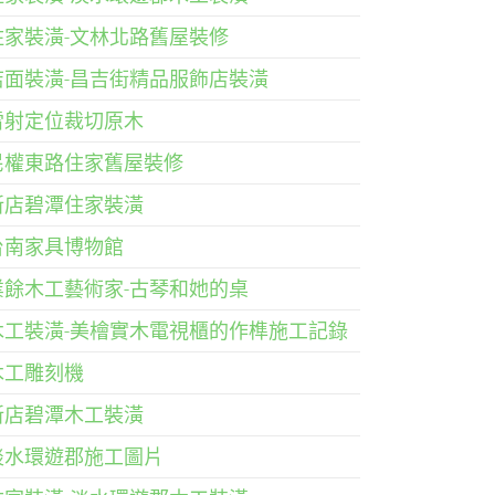
住家裝潢-文林北路舊屋裝修
店面裝潢-昌吉街精品服飾店裝潢
雷射定位裁切原木
民權東路住家舊屋裝修
新店碧潭住家裝潢
台南家具博物館
業餘木工藝術家-古琴和她的桌
木工裝潢-美檜實木電視櫃的作榫施工記錄
木工雕刻機
新店碧潭木工裝潢
淡水環遊郡施工圖片