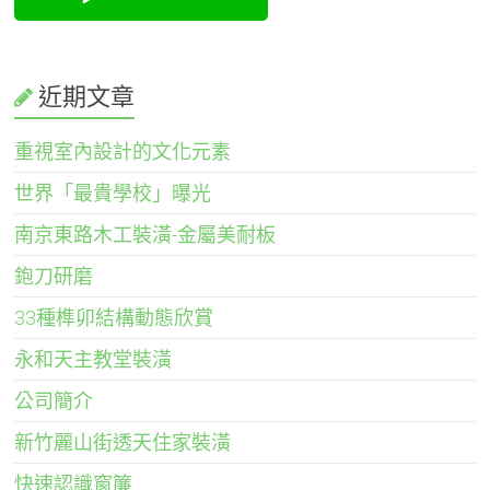
近期文章
重視室內設計的文化元素
世界「最貴學校」曝光
南京東路木工裝潢-金屬美耐板
鉋刀研磨
33種榫卯結構動態欣賞
永和天主教堂裝潢
公司簡介
新竹麗山街透天住家裝潢
快速認識窗簾