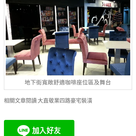
地下街寬敞舒適咖啡座位區及舞台
相關文章閱讀:大直敬業四路豪宅裝潢