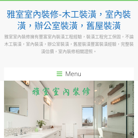
Skip
to
雅室室內裝修-木工裝潢，室內裝
content
潢，辦公室裝潢，舊屋裝潢
雅室室內裝修擁有豐富室內裝潢工程經驗，裝潢工程完工保固，不論
木工裝潢，室內裝潢，辦公室裝潢，舊屋裝潢豐富裝潢經驗，完整裝
潢估價，室內裝修相關證照。
Menu