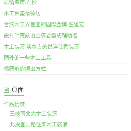
悲情城市-九份
木工私塾懷德居
台灣木工界首面的國際金牌-盧俊宏
設計師應該由主導者變成輔助者
木工裝潢-淡水吉美悅洋住家裝潢
國外的一些木工工具
橢圓形的鋸出方式
頁面
作品精選
三峽南北大木工裝潢
北投宜山路住家木工裝潢