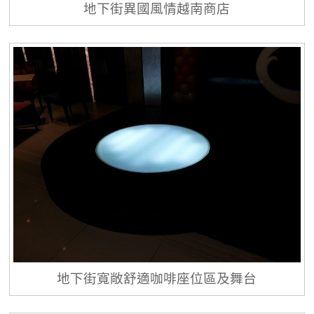
地下街異國風情越南商店
地下街寬敞舒適咖啡座位區及舞台