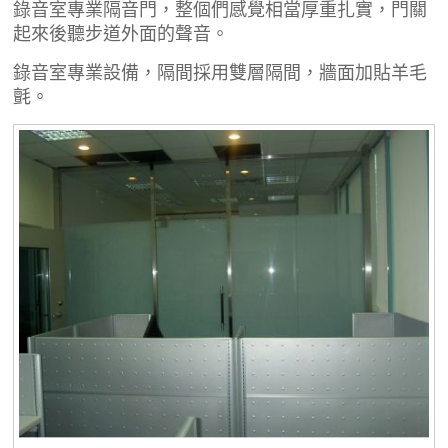
錄音室專業隔音門，整個們感覺相當厚重扎實，門關
起來後聽步道外面的聲音。
錄音室專業設備，隔間採用雙層隔間，牆面加貼羊毛
氈。