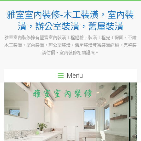
Skip
to
雅室室內裝修-木工裝潢，室內裝
content
潢，辦公室裝潢，舊屋裝潢
雅室室內裝修擁有豐富室內裝潢工程經驗，裝潢工程完工保固，不論
木工裝潢，室內裝潢，辦公室裝潢，舊屋裝潢豐富裝潢經驗，完整裝
潢估價，室內裝修相關證照。
Menu