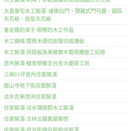
大直豪宅木工裝潢- 緩衝拉門、隱藏式門弓器、圓弧
天花板、造型天花板
會走路的桌子-很棒的木工作品
木工機械-整根木頭切皮璇切成薄板
木工裝潢-貝殼板及美檜實木電視櫃施工紀錄
室內裝潢-雅室榮獲全台百大優質工班
三峽85坪室內住家裝潢
龍山寺地下街店面裝潢
淡水吉美悅洋住家裝潢
住家裝潢-淡水環遊郡木工裝潢
住家裝潢-文林北路舊屋裝修
店面裝潢-昌吉街精品服飾店裝潢