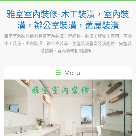
Skip
to
雅室室內裝修-木工裝潢，室內裝
content
潢，辦公室裝潢，舊屋裝潢
雅室室內裝修擁有豐富室內裝潢工程經驗，裝潢工程完工保固，不論
木工裝潢，室內裝潢，辦公室裝潢，舊屋裝潢豐富裝潢經驗，完整裝
潢估價，室內裝修相關證照。
Menu