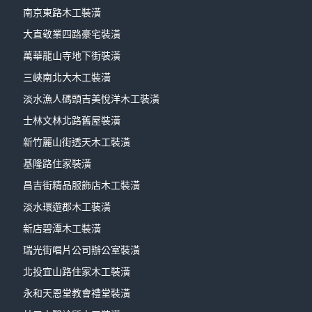
南京東路木工裝潢
大直敬業四路豪宅裝潢
萬華龍山寺地下街裝潢
三峽南北大木工裝潢
淡水漁人碼頭吉美悅洋木工裝潢
士林文林北路舊屋裝潢
新竹麗山街透天木工裝潢
基隆路住家裝潢
昌吉街精品服飾店木工裝潢
淡水環遊郡木工裝潢
新店碧潭木工裝潢
瑞光街唱片公司辦公室裝潢
北投宜山路住家木工裝潢
永和天恩堂教會禮堂裝潢