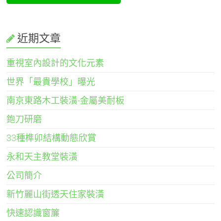
近期文章
重視室內設計的文化元素
世界「最貴學校」曝光
南京東路木工裝潢-金屬美耐板
鉋刀研磨
33種榫卯結構動態欣賞
永和天主教堂裝潢
公司簡介
新竹麗山街透天住家裝潢
快速認識窗簾