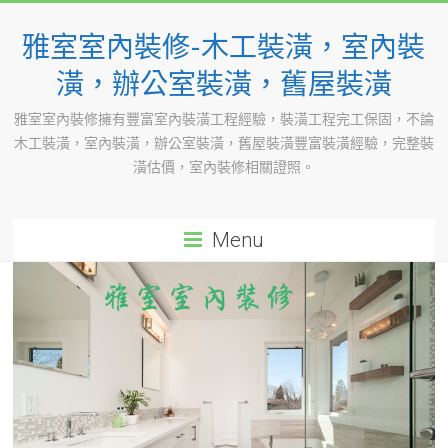
Skip
to
雅室室內裝修-木工裝潢，室內裝
content
潢，辦公室裝潢，舊屋裝潢
雅室室內裝修擁有豐富室內裝潢工程經驗，裝潢工程完工保固，不論
木工裝潢，室內裝潢，辦公室裝潢，舊屋裝潢豐富裝潢經驗，完整裝
潢估價，室內裝修相關證照。
Menu