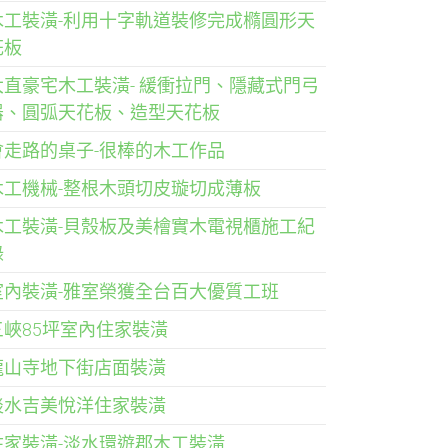
木工裝潢-利用十字軌道裝修完成橢圓形天
花板
大直豪宅木工裝潢- 緩衝拉門、隱藏式門弓
器、圓弧天花板、造型天花板
會走路的桌子-很棒的木工作品
木工機械-整根木頭切皮璇切成薄板
木工裝潢-貝殼板及美檜實木電視櫃施工紀
錄
室內裝潢-雅室榮獲全台百大優質工班
三峽85坪室內住家裝潢
龍山寺地下街店面裝潢
淡水吉美悅洋住家裝潢
住家裝潢-淡水環遊郡木工裝潢