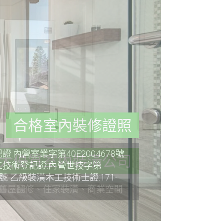
合格室內裝修證照
:內營室業字第40E2004678號
技術登記證:內營世技字第
36號 乙級裝潢木工技術士證:171-