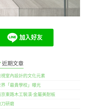
近期文章
重視室內設計的文化元素
世界「最貴學校」曝光
南京東路木工裝潢-金屬美耐板
鉋刀研磨