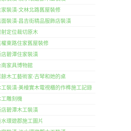
住家裝潢-文林北路舊屋裝修
店面裝潢-昌吉街精品服飾店裝潢
雷射定位裁切原木
民權東路住家舊屋裝修
新店碧潭住家裝潢
台南家具博物館
業餘木工藝術家-古琴和她的桌
木工裝潢-美檜實木電視櫃的作榫施工記錄
木工雕刻機
新店碧潭木工裝潢
淡水環遊郡施工圖片