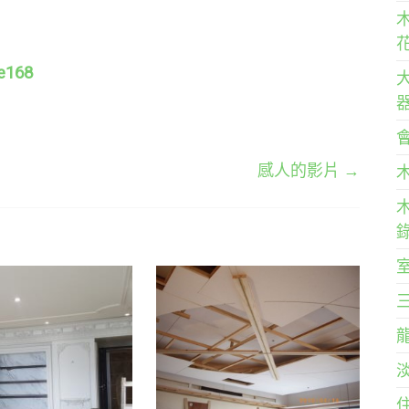
e168
感人的影片
→