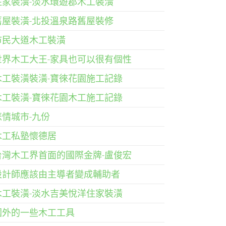
住家裝潢-淡水環遊郡木工裝潢
舊屋裝潢-北投溫泉路舊屋裝修
市民大道木工裝潢
世界木工大王-家具也可以很有個性
木工裝潢裝潢-寶徠花園施工記錄
木工裝潢-寶徠花園木工施工記錄
悲情城市-九份
木工私塾懷德居
台灣木工界首面的國際金牌-盧俊宏
設計師應該由主導者變成輔助者
木工裝潢-淡水吉美悅洋住家裝潢
國外的一些木工工具