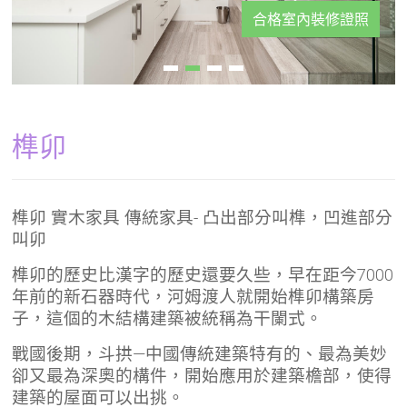
合格室內裝修證照
榫卯
榫卯 實木家具 傳統家具- 凸出部分叫榫，凹進部分
叫卯
榫卯的歷史比漢字的歷史還要久些，早在距今7000
年前的新石器時代，河姆渡人就開始榫卯構築房
子，這個的木結構建築被統稱為干闌式。
戰國後期，斗拱—中國傳統建築特有的、最為美妙
卻又最為深奧的構件，開始應用於建築檐部，使得
建築的屋面可以出挑。