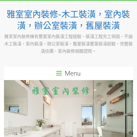
Skip
to
雅室室內裝修-木工裝潢，室內裝
content
潢，辦公室裝潢，舊屋裝潢
雅室室內裝修擁有豐富室內裝潢工程經驗，裝潢工程完工保固，不論
木工裝潢，室內裝潢，辦公室裝潢，舊屋裝潢豐富裝潢經驗，完整裝
潢估價，室內裝修相關證照。
Menu