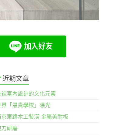
近期文章
重視室內設計的文化元素
世界「最貴學校」曝光
南京東路木工裝潢-金屬美耐板
鉋刀研磨