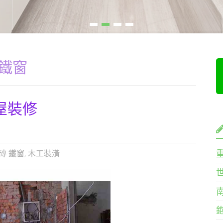
 鐵窗
屋裝修
磚 鐵窗
,
木工裝潢