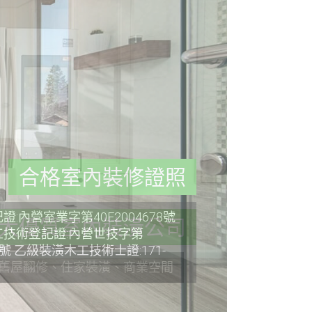
合格室內裝修證照
:內營室業字第40E2004678號
技術登記證:內營世技字第
36號 乙級裝潢木工技術士證:171-