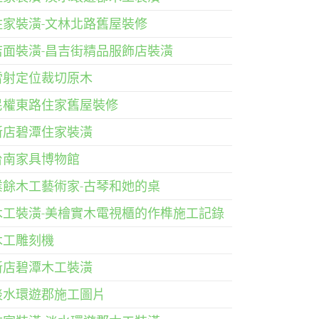
住家裝潢-文林北路舊屋裝修
店面裝潢-昌吉街精品服飾店裝潢
雷射定位裁切原木
民權東路住家舊屋裝修
新店碧潭住家裝潢
台南家具博物館
業餘木工藝術家-古琴和她的桌
木工裝潢-美檜實木電視櫃的作榫施工記錄
木工雕刻機
新店碧潭木工裝潢
淡水環遊郡施工圖片