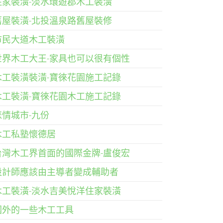
住家裝潢-淡水環遊郡木工裝潢
舊屋裝潢-北投溫泉路舊屋裝修
市民大道木工裝潢
世界木工大王-家具也可以很有個性
木工裝潢裝潢-寶徠花園施工記錄
木工裝潢-寶徠花園木工施工記錄
悲情城市-九份
木工私塾懷德居
台灣木工界首面的國際金牌-盧俊宏
設計師應該由主導者變成輔助者
木工裝潢-淡水吉美悅洋住家裝潢
國外的一些木工工具