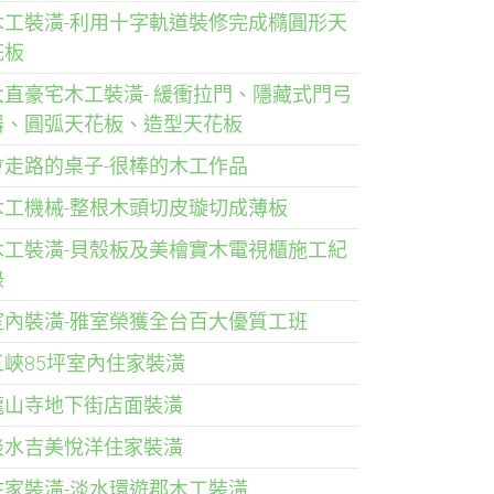
木工裝潢-利用十字軌道裝修完成橢圓形天
花板
大直豪宅木工裝潢- 緩衝拉門、隱藏式門弓
器、圓弧天花板、造型天花板
會走路的桌子-很棒的木工作品
木工機械-整根木頭切皮璇切成薄板
木工裝潢-貝殼板及美檜實木電視櫃施工紀
錄
室內裝潢-雅室榮獲全台百大優質工班
三峽85坪室內住家裝潢
龍山寺地下街店面裝潢
淡水吉美悅洋住家裝潢
住家裝潢-淡水環遊郡木工裝潢