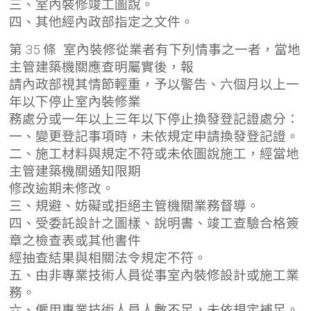
三、室內裝修竣工圖說。
四、其他經內政部指定之文件。
第 35 條 室內裝修從業者有下列情事之一者，當地
主管建築機關應查明屬實後，報
請內政部視其情節輕重，予以警告、六個月以上一
年以下停止室內裝修業
務處分或一年以上三年以下停止換發登記證處分：
一、變更登記事項時，未依規定申請換發登記證。
二、施工材料與規定不符或未依圖說施工，經當地
主管建築機關通知限期
修改逾期未修改。
三、規避、妨礙或拒絕主管機關業務督導。
四、受委託設計之圖樣、說明書、竣工查驗合格簽
章之檢查表或其他書件
經抽查結果與相關法令規定不符。
五、由非專業技術人員從事室內裝修設計或施工業
務。
六、僱用專業技術人員人數不足，未依規定補足。