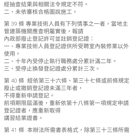
經抽查結果與相關法令規定不符。
二、未依審核合格圖說施工。
第 39 條 專業技術人員有下列情事之一者，當地主
管建築機關應查明屬實後，報請
內政部廢止登記許可並註銷登記證：
一、專業技術人員登記證供所受聘室內裝修業以外
使用。
二、十年內受停止執行職務處分累計滿二年。
三、受停止換發登記證處分累計三次。
第 40 條 經依第三十六條、第三十七條或前條規定
廢止或撤銷登記證未滿三年者，
不得重新申請登記。
前項期限屆滿後，重新依第十八條第一項規定申請
登記證者，應重新取得
講習結業證書。
第 41 條 本辦法所需書表格式，除第三十三條所需