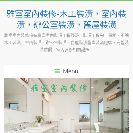
Skip
to
雅室室內裝修-木工裝潢，室內裝
content
潢，辦公室裝潢，舊屋裝潢
雅室室內裝修擁有豐富室內裝潢工程經驗，裝潢工程完工保固，不論
木工裝潢，室內裝潢，辦公室裝潢，舊屋裝潢豐富裝潢經驗，完整裝
潢估價，室內裝修相關證照。
Menu