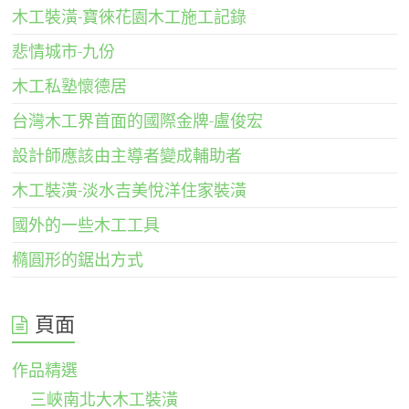
木工裝潢-寶徠花園木工施工記錄
悲情城市-九份
木工私塾懷德居
台灣木工界首面的國際金牌-盧俊宏
設計師應該由主導者變成輔助者
木工裝潢-淡水吉美悅洋住家裝潢
國外的一些木工工具
橢圓形的鋸出方式
頁面
作品精選
三峽南北大木工裝潢