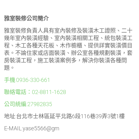
雅室裝修公司簡介
雅室裝修負責人具有室內裝修及裝潢木工證照、二十
幾年室內裝潢經驗、室內裝潢相關工程、統包裝潢工
程、木工各種天花板、木作櫥櫃、提供詳實裝潢價目
表。不論住家或店面裝潢、辦公室各種規劃裝潢，套
房裝潢工程，施工裝潢案例多，解決你裝潢各種問
題。
手機:0936-330-661
聯絡電話：02-8811-1628
公司統編:27982835
地址:台北市士林區延平北路6段116巷39弄3號1樓
E-MAIL:yase5566@gm