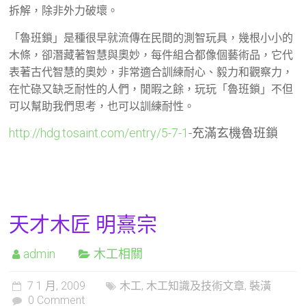
拆解，除非外力破壞。
「魯班鎖」是種很早就流傳在民間的測智玩具，幾根小小的
木條，卻潛藏著智慧與奧妙，每件組合都像個藝術品，它代
表著古代智慧的奧妙，非常適合訓練耐心、毅力和觀察力，
在忙碌又缺乏耐性的人們，閒暇之餘，玩玩「魯班鎖」不但
可以幫助我們思考，也可以訓練耐性。
http://hdg.tosaint.com/entry/5-7-1
-充滿玄機魯班鎖
天才木匠 明熹宗
admin
木工相關
7 1 月, 2009
木工
,
木工知識及技術文章
,
裝潢
0 Comment