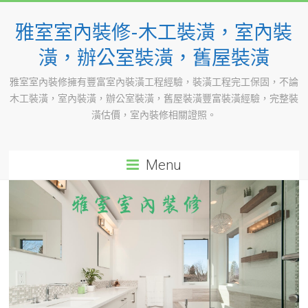
Skip
to
雅室室內裝修-木工裝潢，室內裝
content
潢，辦公室裝潢，舊屋裝潢
雅室室內裝修擁有豐富室內裝潢工程經驗，裝潢工程完工保固，不論
木工裝潢，室內裝潢，辦公室裝潢，舊屋裝潢豐富裝潢經驗，完整裝
潢估價，室內裝修相關證照。
Menu