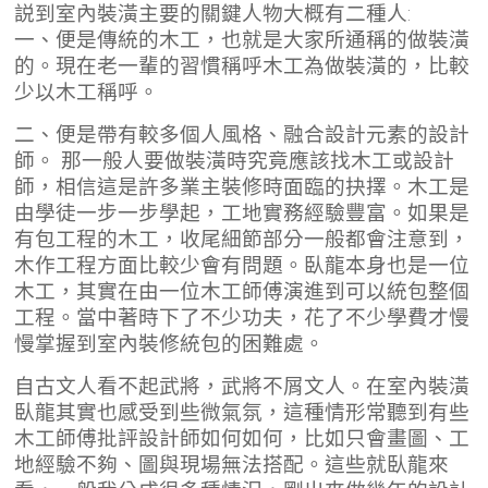
説到室內裝潢主要的關鍵人物大概有二種人:
一、便是傳統的木工，也就是大家所通稱的做裝潢
的。現在老一輩的習慣稱呼木工為做裝潢的，比較
少以木工稱呼。
二、便是帶有較多個人風格、融合設計元素的設計
師。 那一般人要做裝潢時究竟應該找木工或設計
師，相信這是許多業主裝修時面臨的抉擇。木工是
由學徒一步一步學起，工地實務經驗豐富。如果是
有包工程的木工，收尾細節部分一般都會注意到，
木作工程方面比較少會有問題。臥龍本身也是一位
木工，其實在由一位木工師傅演進到可以統包整個
工程。當中著時下了不少功夫，花了不少學費才慢
慢掌握到室內裝修統包的困難處。
自古文人看不起武將，武將不屑文人。在室內裝潢
臥龍其實也感受到些微氣氛，這種情形常聽到有些
木工師傅批評設計師如何如何，比如只會畫圖、工
地經驗不夠、圖與現場無法搭配。這些就臥龍來