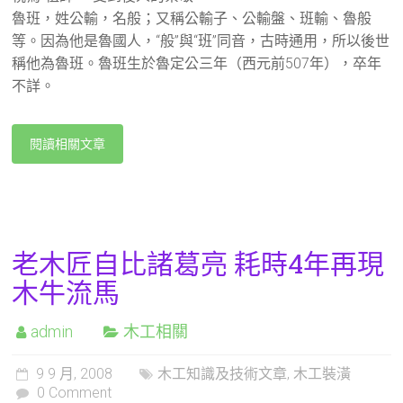
魯班，姓公輸，名般；又稱公輸子、公輸盤、班輸、魯般
等。因為他是魯國人，“般”與“班”同音，古時通用，所以後世
稱他為魯班。魯班生於魯定公三年（西元前507年），卒年
不詳。
閱讀相關文章
老木匠自比諸葛亮 耗時4年再現
木牛流馬
admin
木工相關
9 9 月, 2008
木工知識及技術文章
,
木工裝潢
0 Comment