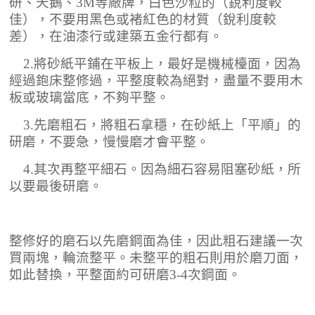
研、天鵝、
3M
等廠牌，白色沙粒的（銳利度較
佳），不要用黑色或褚紅色的材質（銳利度較
差），在油漆行或建築五金行都有。
2.
將砂紙平鋪在平板上，最好是機械檯面，因為
經過鉋床整修過，平整度較為絕對，盡量不要用木
板或玻璃當底，不夠平整。
3.
先磨粗石，將粗石拿穩，在砂紙上「平順」的
研磨，不要急，慢慢磨才會平整。
4.
其次再整平細石。因為細石容易阻塞砂紙，所
以要最後研磨。
整修好的磨石以先磨鋼面為佳，因此粗石建議一次
買兩塊，輪流整平。未整平的粗石則用於磨刀面，
如此替換，平整面約可研磨
3-4
次鋼面。