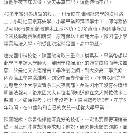
讓他半夜下床去做，隔天果真忘記，讓他懊惱不已。
40多年鑽研魯班鎖的毅力，也反映在陳國龍求學的坎坷路
上；小時他因家窮失學，小學畢業即拜師學木工，師傅潘依
呈就用6根魯班鎖教他木工基本功，20多歲時，陳國龍參加
全國技藝競賽獲銅牌獎，原可保送上師範大學，卻因僅小學
畢業無法入學，他從此決定補足國、高中學歷。
唸完國中補校後，陳國龍考取三重商工模具科，畢業後想以
此學歷申請入學師大，卻因學校漏填他的體育成績而無法如
願，於是他又去南港高工學冷氣空調、到大安高工學汽修、
內湖高工學電腦維修，到空中商專學商管，7年前以同等學
力報考文化大學資管系二技夜間部，差點因木工沒有在職證
明無法報考，後來因文大有位老師知道他在文大幫忙做木工
裝潢，才如願報考；第1年沒考上，陳國龍考第2年，花了5
年時間、在51歲時和自己的女兒一起從大學畢業。
陳國龍說，念書後讓他深覺好的技術，一定也要懂得理論基
礎，因此他才會想拚命求知；他說，研究魯班鎖是興趣，並