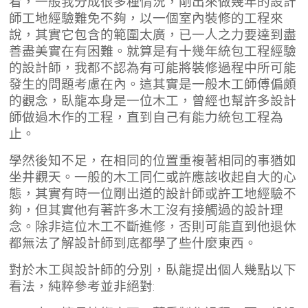
看，一般我分成很多種情況，剛出來做幾年的設計
師工地經驗難免不夠，以一個室內裝修的工程來
說，其實它包含的範圍太廣，已一人之力要達到盡
善盡美實在有困難。就算是有十幾年統包工程經驗
的設計師，我都不認為有可能將裝修過程中所可能
發生的問題考慮在內。這其實是一般木工師傅偏頗
的觀念，臥龍本身是一位木工，曾經也幫許多設計
師做過木作的工程，直到自己有能力統包工程為
止。
學然後知不足，在相同的位置重複著相同的事猶如
坐井觀天。一般的木工同仁或許應該收起自大的心
態，其實有時一位剛出道的設計師或許工地經驗不
夠，但其實他有著許多木工沒有接觸過的設計理
念。除非這位木工不斷進修，否則可能直到他退休
都無法了解設計師到底都學了些什麼東西。
對於木工與設計師的分別，臥龍提出個人幾點以下
看法，純粹參考並非絕對: