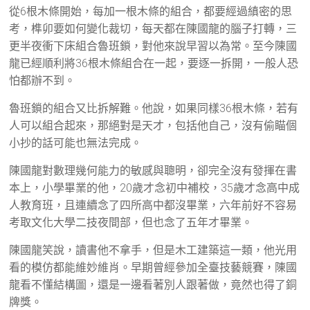
從6根木條開始，每加一根木條的組合，都要經過縝密的思
考，榫卯要如何變化裁切，每天都在陳國龍的腦子打轉，三
更半夜衝下床組合魯班鎖，對他來說早習以為常。至今陳國
龍已經順利將36根木條組合在一起，要逐一拆開，一般人恐
怕都辦不到。
魯班鎖的組合又比拆解難。他說，如果同樣36根木條，若有
人可以組合起來，那絕對是天才，包括他自己，沒有偷瞄個
小抄的話可能也無法完成。
陳國龍對數理幾何能力的敏感與聰明，卻完全沒有發揮在書
本上，小學畢業的他，20歲才念初中補校，35歲才念高中成
人教育班，且連續念了四所高中都沒畢業，六年前好不容易
考取文化大學二技夜間部，但也念了五年才畢業。
陳國龍笑說，讀書他不拿手，但是木工建築這一類，他光用
看的模仿都能維妙維肖。早期曾經參加全臺技藝競賽，陳國
龍看不懂結構圖，還是一邊看著別人跟著做，竟然也得了銅
牌獎。