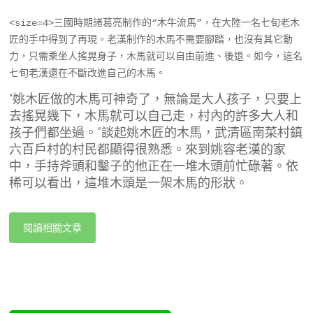
<size=4>三國時期諸葛亮制作的“木牛流馬”，在大陸一名七旬老木
匠的手中得到了再現。老漢制作的木馬不需要腳踏，也沒有其它動
力，只需乘坐人搖晃身子，木馬就可以自由前進、後退。如今，這名
七旬老漢還在不斷改進自己的木馬。 
“姚木匠做的木馬可神奇了，無論是大人孩子，只要上
去搖晃幾下，木馬就可以自己走，村內的許多大人和
孩子們都坐過。”談起姚木匠的木馬，武清區南菜村鎮
六百戶村的村民都顯得很熟悉。來到姚容老漢的家
中，手持斧頭和鑿子的他正在一堆木頭前忙碌著。依
稀可以看出，這堆木頭是一架木馬的形狀。
閱讀相關文章