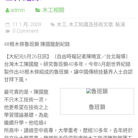
admin
木工相關
11 1 月, 2009
木工
,
木工知識及技術文章
,
裝潢
0 Comment
48根木條魯班鎖 陳國龍創紀錄
【大紀元6月26日訊】〔自由時報記者陳曉宜／台北報導〕
台灣木工陳國龍，研究魯班鎖40多年，今年6月創世界紀錄
製作出48根木條組成的魯班鎖，讓中國傳統技藝界人士自認
甘拜下風。
最可貴的是，陳國龍
不只木工技術一流，
魯班鎖
他更希望在技術之上
學習理論基礎，為能
繼續升學。他唸過4
所高中、讀過空中商專，大學重考，歷經30多年，去年終於