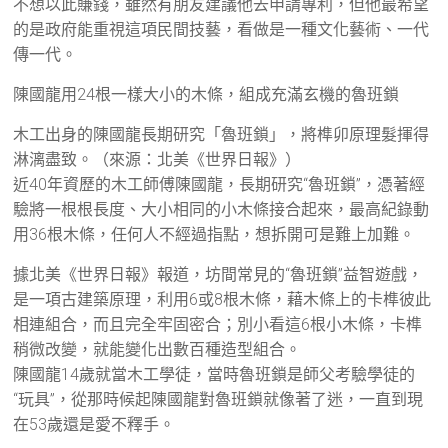
不想以此賺錢，雖然有朋友建議他去申請專利，但他最希望
的是政府能重視這項民間技藝，看做是一種文化藝術、一代
傳一代。
陳國龍用24根一樣大小的木條，組成充滿玄機的魯班鎖
木工出身的陳國龍長期研究「魯班鎖」，將榫卯原理髮揮得
淋漓盡致。（來源：北美《世界日報》）
近40年資歷的木工師傅陳國龍，長期研究“魯班鎖”，憑著經
驗將一根根長度、大小相同的小木條接合起來，最高紀錄動
用36根木條，任何人不經過指點，想拆開可是難上加難。
據北美《世界日報》報道，坊間常見的“魯班鎖”益智遊戲，
是一項古建築原理，利用6或8根木條，藉木條上的卡榫彼此
相連組合，而且完全牢固密合；別小看這6根小木條，卡榫
稍微改變，就能變化出數百種造型組合。
陳國龍14歲就當木工學徒，當時魯班鎖是師父考驗學徒的
“玩具”，從那時候起陳國龍對魯班鎖就像著了迷，一直到現
在53歲還是愛不釋手。