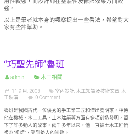
用性較強，而設計師在整體性及修飾效果方面較
強。
以上是筆者就本身的觀察提出一些看法，希望對大
家有些許幫助。
“巧聖先師”魯班
admin
木工相關
11 9 月, 2008
室內設計
,
木工知識及技術文章
,
木
工裝潢
0 Comment
魯班是我國古代一位優秀的手工業工匠和傑出發明家。相傳
他在機械、木工工具、土木建築等方面有多項創造發明，留
下了許多動人的故事。兩千多年以來，他一直被土木工匠們
視為“祖師”，受到後人的崇敬。