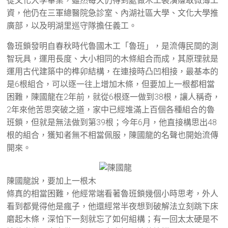
從文化大學畢業，雖然每天仍得到處做木工裝潢賺取微薄工
資，他仍在三軍總醫院急診室、內湖社區大學、文化大學推
廣部，以及明湖里巡守隊擔任義工。
魯班鎖發明自春秋時代魯國木工「魯班」，是流傳民間的測
智玩具，運用長度、大小相同的木條組合而成，其原理就是
運用古代建築中的榫卯結構，在連接時凸凹相接，最基本的
是6根組合，可以逐一往上增加木條，但要加上一根都相當
困難，陳國龍在2年前，就從6根逐一做到38根，讓人稱奇，
2年來他苦思突破之道，家中已經堆滿上百個各種組合的魯
班鎖，但就是無法做到第39根；今年6月，他直接構思出48
根的組合，獲知者無不相當佩服，陳國龍的名聲也開始流傳
開來。
陳國龍說，要加上一根木
條真的相當困難，他經常端看著魯班鎖幾個小時思考，外人
看到都覺得他是瘋子，他還經常半夜想到破解法立刻跳下床
磨起木條，深怕下一刻就忘了如何組構；有一回太太硬是不