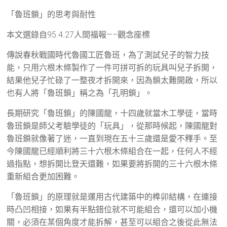
「魯班鎖」的思考與耐性
本文選錄自95.4.27人間福報—–觀念座標
傳說春秋戰國時代魯國工匠魯班，為了測試兒子的智力技
能，只用六根木條製作了一件可拼可拆的玩具叫兒子拆開，
結果他兒子忙碌了一整夜才拆開來，因為鎖太難開啟，所以
也有人將「魯班鎖」稱之為「孔明鎖」。
長期研究「魯班鎖」的陳國龍，十四歲就當木工學徒，當時
魯班鎖是師父考驗學徒的「玩具」，從那時候起，陳國龍對
魯班鎖就像著了迷，一直到現在五十三歲還是愛不釋手。至
今陳國龍已經順利將三十六根木條組合在一起，任何人不經
過指點，想拆開比登天還難，如果要將拆開的三十六根木條
重新組合更加困難。
「魯班鎖」的原理就是運用古代建築中的榫卯結構，在連接
時凸凹相接，如果有半點錯位就不可能組合，還可以加小機
關，必須在某個角度才能拆解，甚至可以組合之後從此無法