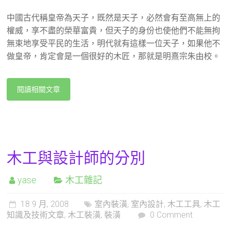
中國古代稱皇帝為天子，既然是天子，必然會有至高無上的
權威，享不盡的榮華富貴，但天子的身份也使他們不能無拘
無束地享受平民的生活，明代就有這樣一位天子，如果他不
做皇帝，肯定會是一個很好的木匠，那就是明熹宗朱由校。
閱讀相關文章
木工與設計師的分別
yase
木工雜記
18 9 月, 2008
室內裝潢
,
室內設計
,
木工工具
,
木工
知識及技術文章
,
木工裝潢
,
裝潢
0 Comment