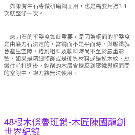
如果有中石專做研磨鋼面用，也是需要用過
3-4
次就整修一次。
磨刀石的平整度如此重要，是因為鋼面的平整度
是由磨刀石決定的，當鋼面不是平面時，與壓鐵就
會產生空隙，鉋削粗料及軟料時尚不至於嚴重影
響，如果是精細修飾或是硬質材料或是逆木紋，壓
鐵往前打進後，鉋削的木屑會擠壓到壓鐵與鋼面間
的空隙中，鉋刀將無法使用。
48根木條魯班鎖-木匠陳國龍創
世界紀錄