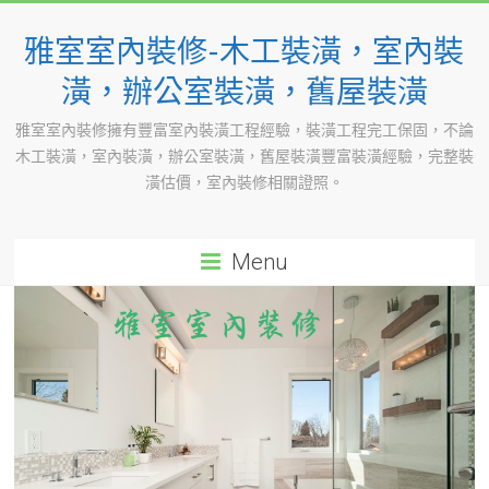
Skip
to
雅室室內裝修-木工裝潢，室內裝
content
潢，辦公室裝潢，舊屋裝潢
雅室室內裝修擁有豐富室內裝潢工程經驗，裝潢工程完工保固，不論
木工裝潢，室內裝潢，辦公室裝潢，舊屋裝潢豐富裝潢經驗，完整裝
潢估價，室內裝修相關證照。
Menu