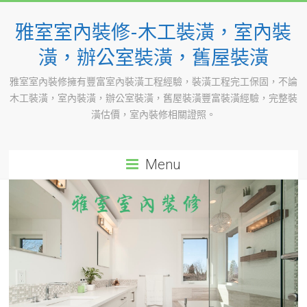
Skip
to
雅室室內裝修-木工裝潢，室內裝
content
潢，辦公室裝潢，舊屋裝潢
雅室室內裝修擁有豐富室內裝潢工程經驗，裝潢工程完工保固，不論
木工裝潢，室內裝潢，辦公室裝潢，舊屋裝潢豐富裝潢經驗，完整裝
潢估價，室內裝修相關證照。
Menu