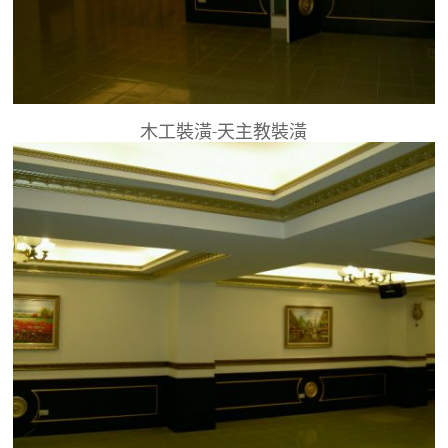
木工裝潢-天主教裝潢