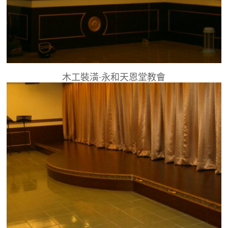
木工裝潢-永和天恩堂教會