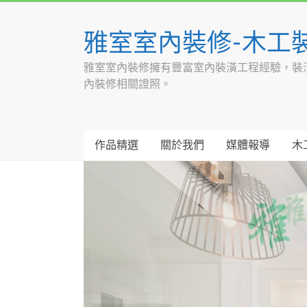
Skip
to
雅室室內裝修-木工
content
雅室室內裝修擁有豐富室內裝潢工程經驗，裝
內裝修相關證照。
作品精選
關於我們
媒體報導
木