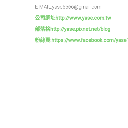
E-MAIL:yase5566@gmail.com
公司網址http://www.yase.com.tw
部落格http://yase.pixnet.net/blog
粉絲頁:https://www.facebook.com/yase