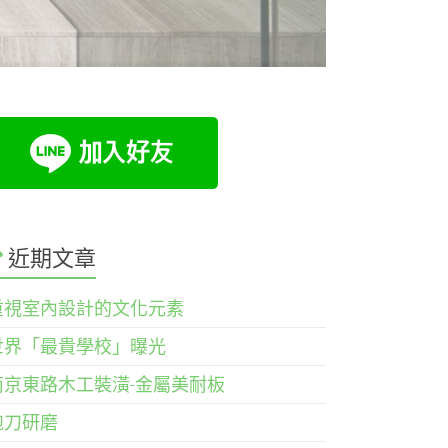
近期文章
重視室內設計的文化元素
世界「最貴學校」曝光
南京東路木工裝潢-金屬美耐板
鉋刀研磨