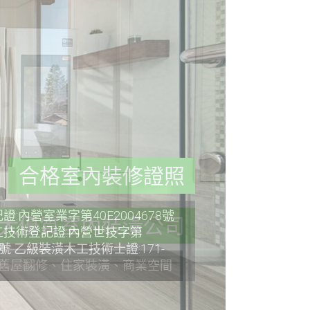
合格室內裝修證照
:內營室業字第40E2004678號
技術登記證:內營世技字第
36號 乙級裝潢木工技術士證:171-