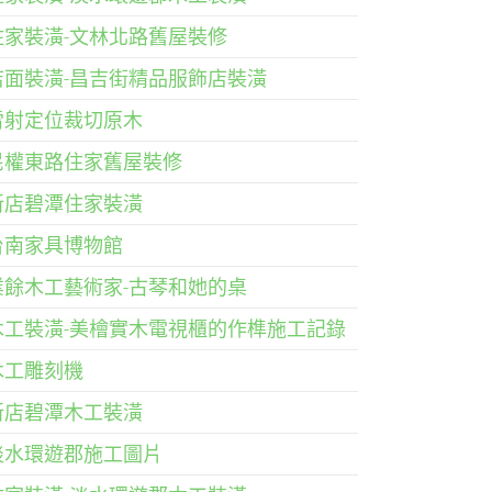
住家裝潢-文林北路舊屋裝修
店面裝潢-昌吉街精品服飾店裝潢
雷射定位裁切原木
民權東路住家舊屋裝修
新店碧潭住家裝潢
台南家具博物館
業餘木工藝術家-古琴和她的桌
木工裝潢-美檜實木電視櫃的作榫施工記錄
木工雕刻機
新店碧潭木工裝潢
淡水環遊郡施工圖片