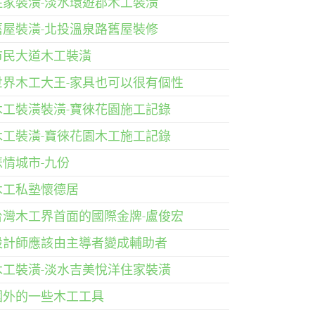
住家裝潢-淡水環遊郡木工裝潢
舊屋裝潢-北投溫泉路舊屋裝修
市民大道木工裝潢
世界木工大王-家具也可以很有個性
木工裝潢裝潢-寶徠花園施工記錄
木工裝潢-寶徠花園木工施工記錄
悲情城市-九份
木工私塾懷德居
台灣木工界首面的國際金牌-盧俊宏
設計師應該由主導者變成輔助者
木工裝潢-淡水吉美悅洋住家裝潢
國外的一些木工工具