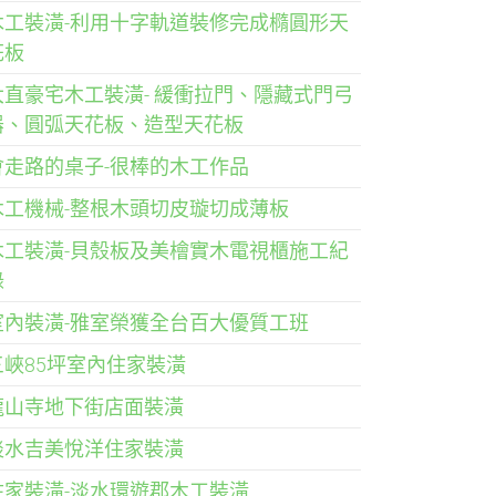
木工裝潢-利用十字軌道裝修完成橢圓形天
花板
大直豪宅木工裝潢- 緩衝拉門、隱藏式門弓
器、圓弧天花板、造型天花板
會走路的桌子-很棒的木工作品
木工機械-整根木頭切皮璇切成薄板
木工裝潢-貝殼板及美檜實木電視櫃施工紀
錄
室內裝潢-雅室榮獲全台百大優質工班
三峽85坪室內住家裝潢
龍山寺地下街店面裝潢
淡水吉美悅洋住家裝潢
住家裝潢-淡水環遊郡木工裝潢