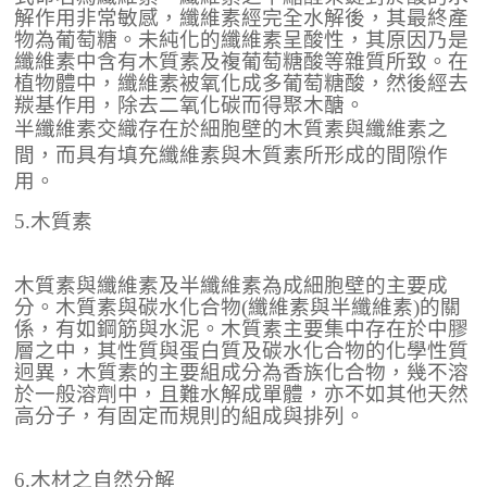
解作用非常敏感，纖維素經完全水解後，其最終產
物為葡萄糖。未純化的纖維素呈酸性，其原因乃是
纖維素中含有木質素及複葡萄糖酸等雜質所致。在
植物體中，纖維素被氧化成多葡萄糖酸，然後經去
羰基作用，除去二氧化碳而得聚木醣。
半纖維素交織存在於細胞壁的木質素與纖維素之
間，而具有填充纖維素與木質素所形成的間隙作
用。
5.木質素
木質素與纖維素及半纖維素為成細胞壁的主要成
分。木質素與碳水化合物(纖維素與半纖維素)的關
係，有如鋼筋與水泥。木質素主要集中存在於中膠
層之中，其性質與蛋白質及碳水化合物的化學性質
迥異，木質素的主要組成分為香族化合物，幾不溶
於一般溶劑中，且難水解成單體，亦不如其他天然
高分子，有固定而規則的組成與排列。
6.木材之自然分解