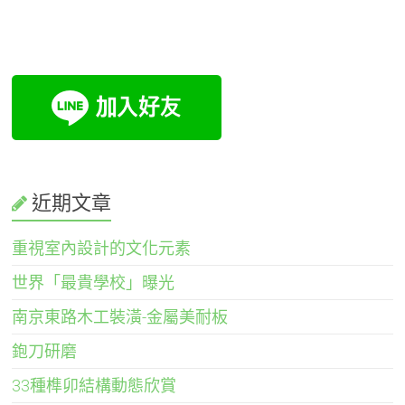
近期文章
重視室內設計的文化元素
世界「最貴學校」曝光
南京東路木工裝潢-金屬美耐板
鉋刀研磨
33種榫卯結構動態欣賞