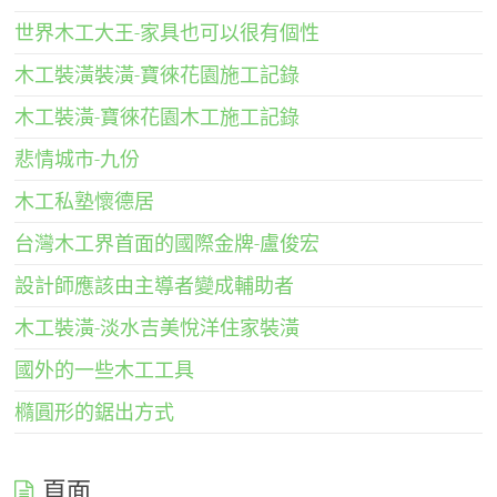
世界木工大王-家具也可以很有個性
木工裝潢裝潢-寶徠花園施工記錄
木工裝潢-寶徠花園木工施工記錄
悲情城市-九份
木工私塾懷德居
台灣木工界首面的國際金牌-盧俊宏
設計師應該由主導者變成輔助者
木工裝潢-淡水吉美悅洋住家裝潢
國外的一些木工工具
橢圓形的鋸出方式
頁面