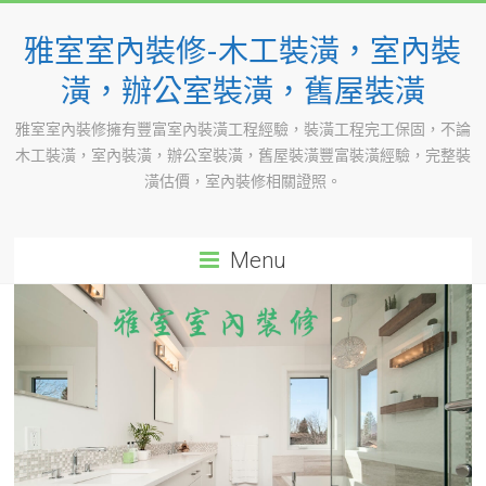
Skip
to
雅室室內裝修-木工裝潢，室內裝
content
潢，辦公室裝潢，舊屋裝潢
雅室室內裝修擁有豐富室內裝潢工程經驗，裝潢工程完工保固，不論
木工裝潢，室內裝潢，辦公室裝潢，舊屋裝潢豐富裝潢經驗，完整裝
潢估價，室內裝修相關證照。
Menu