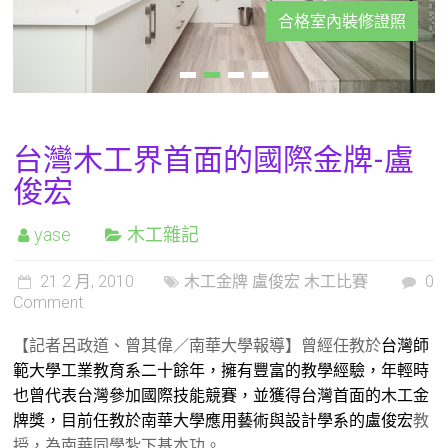
合格室內裝修證照
台灣木工界首面的國際金牌-盧
俊宏
yase
木工雜記
21 2 月, 2010
木工金牌 盧俊宏 木工比賽
0
Comment
【記者呂政道、曾其偉／南華大學報導】曾經任教於
台灣師
範大學工業教育系二十餘年，擁有豐富的教學經驗，年輕時
也曾代表台灣參加國際技能競賽，並獲得台灣首面的木工金
牌獎，目前任教於南華大學應用藝術與設計學系的盧俊宏
教
授，為南華同學紮下基本功。