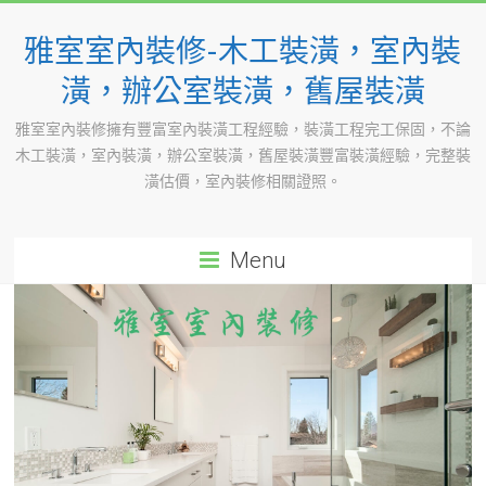
Skip
to
雅室室內裝修-木工裝潢，室內裝
content
潢，辦公室裝潢，舊屋裝潢
雅室室內裝修擁有豐富室內裝潢工程經驗，裝潢工程完工保固，不論
木工裝潢，室內裝潢，辦公室裝潢，舊屋裝潢豐富裝潢經驗，完整裝
潢估價，室內裝修相關證照。
Menu