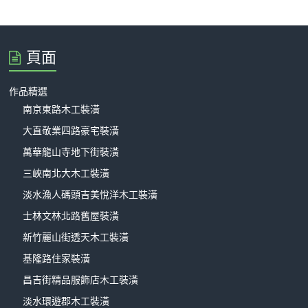
頁面
作品精選
南京東路木工裝潢
大直敬業四路豪宅裝潢
萬華龍山寺地下街裝潢
三峽南北大木工裝潢
淡水漁人碼頭吉美悅洋木工裝潢
士林文林北路舊屋裝潢
新竹麗山街透天木工裝潢
基隆路住家裝潢
昌吉街精品服飾店木工裝潢
淡水環遊郡木工裝潢