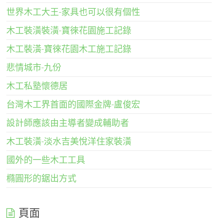
世界木工大王-家具也可以很有個性
木工裝潢裝潢-寶徠花園施工記錄
木工裝潢-寶徠花園木工施工記錄
悲情城市-九份
木工私塾懷德居
台灣木工界首面的國際金牌-盧俊宏
設計師應該由主導者變成輔助者
木工裝潢-淡水吉美悅洋住家裝潢
國外的一些木工工具
橢圓形的鋸出方式
頁面