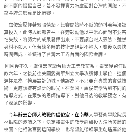
餘不斷的提醒自己，若不發揮實力怎麼面對台灣的同胞，不
拿金牌怎麼算是比過賽。
盧俊宏壓抑著緊張情緒，比賽開始時不斷的顫抖著無法認
真投入。此時恩師鄭曾祜，在旁鼓勵他以平常心面對不要害
怕失敗，將努力的成果發揮出來，不要讓台灣人丟臉。雖然
身材不如人，但苦練多時的技術是絕對不輸人，賽後以最快
時間完成，並獲得了台灣木工界首面的國際金牌。
回國後不久，盧俊宏就讀台師大工業教育系，畢業後留任助
教六年，
之後前往美國愛荷華州立大學攻讀博士學位，這個
選擇是為了擴展設計領域。他認為，不只要有專業的實做技
術，更應該擁有設計的眼光。在美國，盧俊宏學習到不同的
指導方式，在眾多的恩師指導下，對他日後的教學觀念，有
了深遠的影響。
今年辭去台師大教職的盧俊宏，在南華
大學藝術學院院長
林振陽的邀請之下，決定將畢生的教學經驗投入這所美麗的
校園。他相當喜愛這間學校，也希望能帶領學生創造屬於他