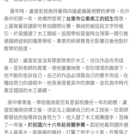
童年時，盧俊宏就抱持著飛向遠處擴展視野的夢想。在升
高中的那一年，他偶然發現了
台東市公東高工的招生
簡章，
上面寫著就讀即可參加國際比賽，單純的被這段文字所吸
引，於是選讀了木工類組。這間學校是當時台灣第一間引進
德國師徒制的職業學校，專業的師資教育也影響日後他對於
教學的態度。
起初，盧俊宏並沒有那麼熱衷於木工，往往作品在完成
後，受到老師的責罵，使他屢屢挫敗。但在環境的趨使下，
他不斷的告訴自己，自己的作品必須靠自己的雙手完成，在
獨自努力的過程中，他漸漸發覺其中的樂趣，並在高中時代
奠定穩固的木工基礎。
高中畢業後，學校徵詢是否有意留校擔任一年的助教，盧
俊宏幾經抉擇之後，決定北上鍛練自己的木工技術。在恩師
鄭曾祜的指導與自身努力下，他入選了木工競賽國手，苦練
了一年後
，於民國六十六年赴荷蘭參賽。
起初他看到國外選
手人高馬大，和高級的器材，打擊了他不少士氣，在緊張之