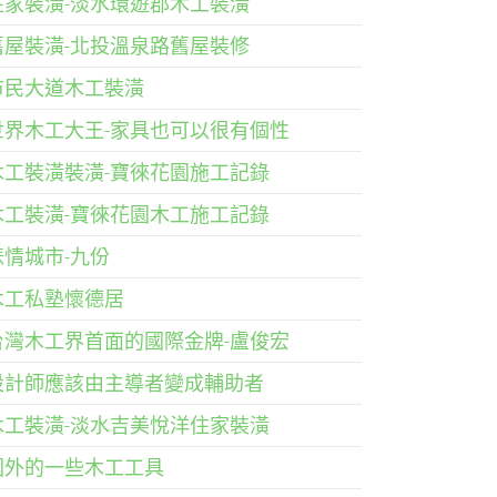
住家裝潢-淡水環遊郡木工裝潢
舊屋裝潢-北投溫泉路舊屋裝修
市民大道木工裝潢
世界木工大王-家具也可以很有個性
木工裝潢裝潢-寶徠花園施工記錄
木工裝潢-寶徠花園木工施工記錄
悲情城市-九份
木工私塾懷德居
台灣木工界首面的國際金牌-盧俊宏
設計師應該由主導者變成輔助者
木工裝潢-淡水吉美悅洋住家裝潢
國外的一些木工工具