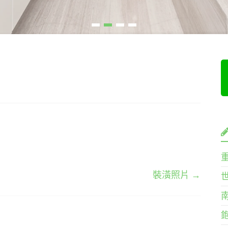
裝潢照片
→