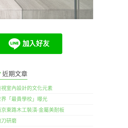
近期文章
重視室內設計的文化元素
世界「最貴學校」曝光
南京東路木工裝潢-金屬美耐板
鉋刀研磨