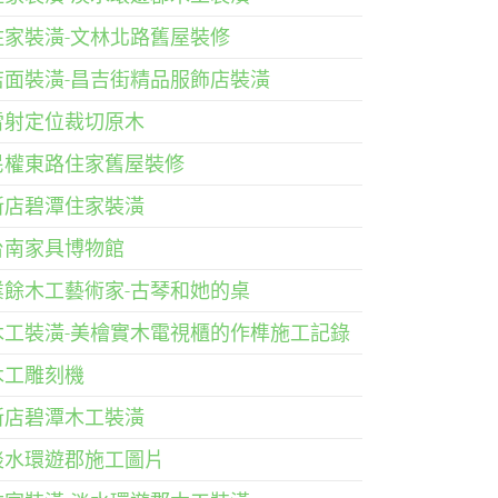
住家裝潢-文林北路舊屋裝修
店面裝潢-昌吉街精品服飾店裝潢
雷射定位裁切原木
民權東路住家舊屋裝修
新店碧潭住家裝潢
台南家具博物館
業餘木工藝術家-古琴和她的桌
木工裝潢-美檜實木電視櫃的作榫施工記錄
木工雕刻機
新店碧潭木工裝潢
淡水環遊郡施工圖片