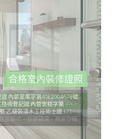
合格室內裝修證照
:內營室業字第40E2004678號
技術登記證:內營世技字第
36號 乙級裝潢木工技術士證:171-