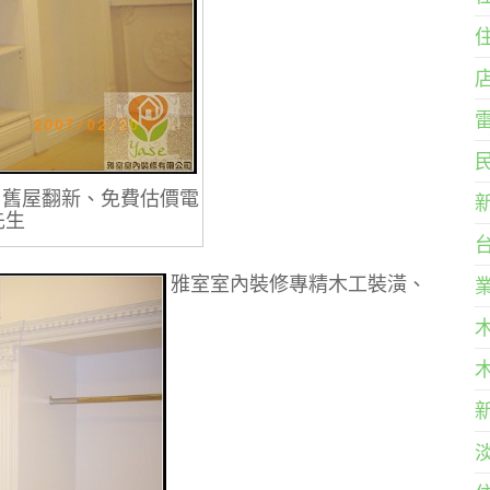
、舊屋翻新、免費估價電
陳先生
雅室室內裝修專精木工裝潢、