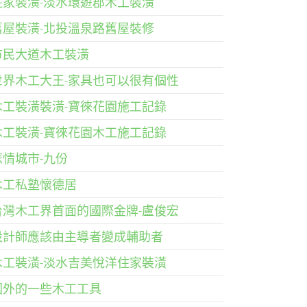
住家裝潢-淡水環遊郡木工裝潢
舊屋裝潢-北投溫泉路舊屋裝修
市民大道木工裝潢
世界木工大王-家具也可以很有個性
木工裝潢裝潢-寶徠花園施工記錄
木工裝潢-寶徠花園木工施工記錄
悲情城市-九份
木工私塾懷德居
台灣木工界首面的國際金牌-盧俊宏
設計師應該由主導者變成輔助者
木工裝潢-淡水吉美悅洋住家裝潢
國外的一些木工工具