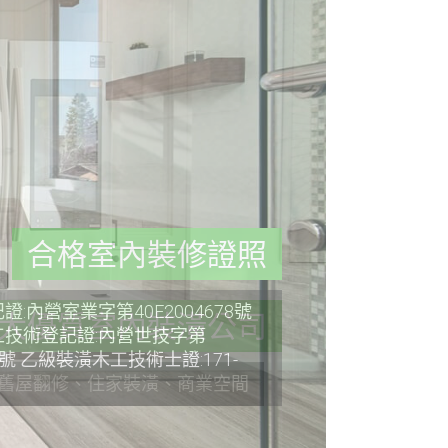
合格室內裝修證照
:內營室業字第40E2004678號
技術登記證:內營世技字第
36號 乙級裝潢木工技術士證:171-