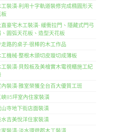
木工裝潢-利用十字軌道裝修完成橢圓形天
花板
大直豪宅木工裝潢- 緩衝拉門、隱藏式門弓
器、圓弧天花板、造型天花板
會走路的桌子-很棒的木工作品
木工機械-整根木頭切皮璇切成薄板
木工裝潢-貝殼板及美檜實木電視櫃施工紀
錄
室內裝潢-雅室榮獲全台百大優質工班
三峽85坪室內住家裝潢
龍山寺地下街店面裝潢
淡水吉美悅洋住家裝潢
住家裝潢-淡水環遊郡木工裝潢