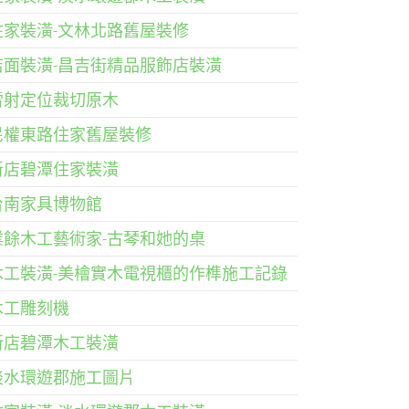
住家裝潢-文林北路舊屋裝修
店面裝潢-昌吉街精品服飾店裝潢
雷射定位裁切原木
民權東路住家舊屋裝修
新店碧潭住家裝潢
台南家具博物館
業餘木工藝術家-古琴和她的桌
木工裝潢-美檜實木電視櫃的作榫施工記錄
木工雕刻機
新店碧潭木工裝潢
淡水環遊郡施工圖片