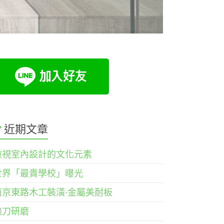
近期文章
重視室內設計的文化元素
世界「最貴學校」曝光
南京東路木工裝潢-金屬美耐板
鉋刀研磨