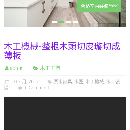
合格室內裝修證照
木工機械-整根木頭切皮璇切成
薄板
admin
木工工具
10 7 月, 2017
原木家具
,
木匠
,
木工機械
,
木工裝
潢
0 Comment