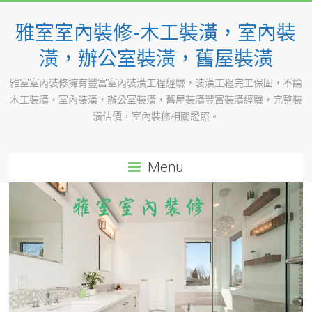
Skip
to
雅室室內裝修-木工裝潢，室內裝
content
潢，辦公室裝潢，舊屋裝潢
雅室室內裝修擁有豐富室內裝潢工程經驗，裝潢工程完工保固，不論
木工裝潢，室內裝潢，辦公室裝潢，舊屋裝潢豐富裝潢經驗，完整裝
潢估價，室內裝修相關證照。
Menu