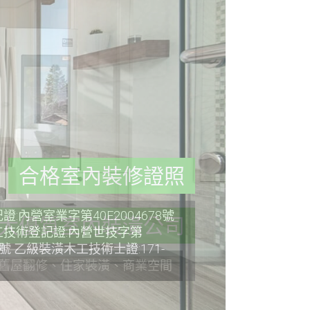
合格室內裝修證照
:內營室業字第40E2004678號
技術登記證:內營世技字第
36號 乙級裝潢木工技術士證:171-