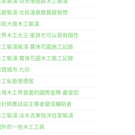
住家裝潢-淡水環遊郡木工裝潢
舊屋裝潢-北投溫泉路舊屋裝修
市民大道木工裝潢
世界木工大王-家具也可以很有個性
木工裝潢裝潢-寶徠花園施工記錄
木工裝潢-寶徠花園木工施工記錄
悲情城市-九份
木工私塾懷德居
台灣木工界首面的國際金牌-盧俊宏
設計師應該由主導者變成輔助者
木工裝潢-淡水吉美悅洋住家裝潢
國外的一些木工工具