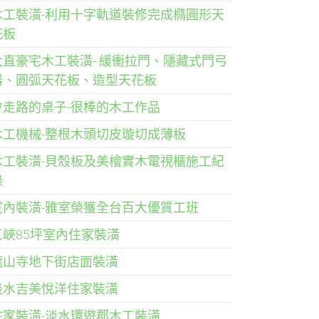
木工裝潢-利用十字軌道裝修完成橢圓形天
花板
大直豪宅木工裝潢- 緩衝拉門、隱藏式門弓
器、圓弧天花板、造型天花板
會走路的桌子-很棒的木工作品
木工機械-整根木頭切皮璇切成薄板
木工裝潢-貝殼板及美檜實木電視櫃施工紀
錄
室內裝潢-雅室榮獲全台百大優質工班
三峽85坪室內住家裝潢
龍山寺地下街店面裝潢
淡水吉美悅洋住家裝潢
住家裝潢-淡水環遊郡木工裝潢