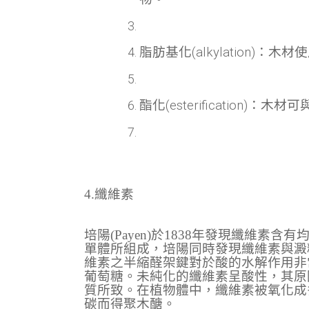
脂肪基化(alkylation
酯化(esterification)
4.纖維素
培陽(Payen)於1838年發現纖維
單體所組成，培陽同時發現纖維素與澱
維素之半縮醛架鍵對於酸的水解作用非
葡萄糖。未純化的纖維素呈酸性，其原
質所致。在植物體中，纖維素被氧化成
碳而得聚木醣。