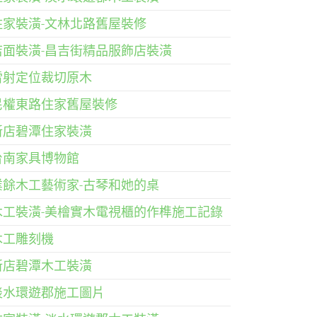
住家裝潢-文林北路舊屋裝修
店面裝潢-昌吉街精品服飾店裝潢
雷射定位裁切原木
民權東路住家舊屋裝修
新店碧潭住家裝潢
台南家具博物館
業餘木工藝術家-古琴和她的桌
木工裝潢-美檜實木電視櫃的作榫施工記錄
木工雕刻機
新店碧潭木工裝潢
淡水環遊郡施工圖片