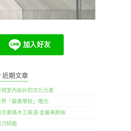
近期文章
重視室內設計的文化元素
世界「最貴學校」曝光
南京東路木工裝潢-金屬美耐板
鉋刀研磨