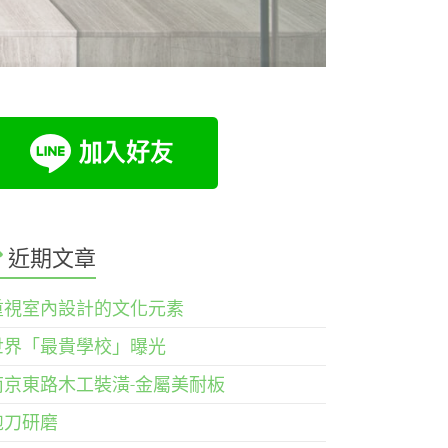
近期文章
重視室內設計的文化元素
世界「最貴學校」曝光
南京東路木工裝潢-金屬美耐板
鉋刀研磨