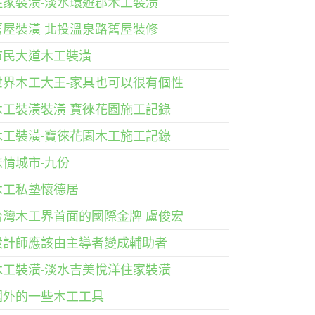
住家裝潢-淡水環遊郡木工裝潢
舊屋裝潢-北投溫泉路舊屋裝修
市民大道木工裝潢
世界木工大王-家具也可以很有個性
木工裝潢裝潢-寶徠花園施工記錄
木工裝潢-寶徠花園木工施工記錄
悲情城市-九份
木工私塾懷德居
台灣木工界首面的國際金牌-盧俊宏
設計師應該由主導者變成輔助者
木工裝潢-淡水吉美悅洋住家裝潢
國外的一些木工工具