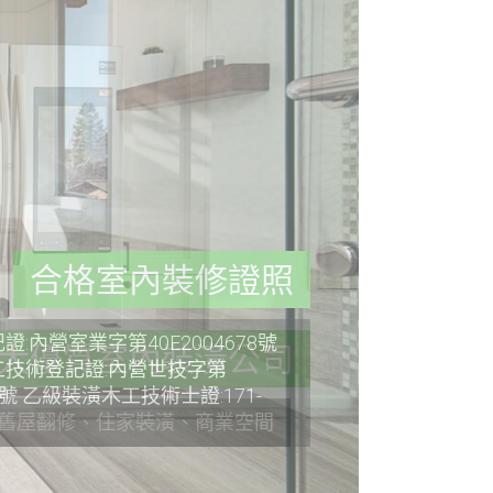
合格室內裝修證照
:內營室業字第40E2004678號
技術登記證:內營世技字第
36號 乙級裝潢木工技術士證:171-