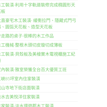
木工裝潢-利用十字軌道裝修完成橢圓形天
花板
大直豪宅木工裝潢- 緩衝拉門、隱藏式門弓
器、圓弧天花板、造型天花板
會走路的桌子-很棒的木工作品
木工機械-整根木頭切皮璇切成薄板
木工裝潢-貝殼板及美檜實木電視櫃施工紀
錄
室內裝潢-雅室榮獲全台百大優質工班
三峽85坪室內住家裝潢
龍山寺地下街店面裝潢
淡水吉美悅洋住家裝潢
住家裝潢-淡水環遊郡木工裝潢