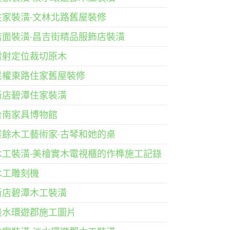
住家裝潢-文林北路舊屋裝修
店面裝潢-昌吉街精品服飾店裝潢
雷射定位裁切原木
民權東路住家舊屋裝修
新店碧潭住家裝潢
台南家具博物館
業餘木工藝術家-古琴和她的桌
木工裝潢-美檜實木電視櫃的作榫施工記錄
木工雕刻機
新店碧潭木工裝潢
淡水環遊郡施工圖片