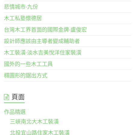
悲情城市-九份
木工私塾懷德居
台灣木工界首面的國際金牌-盧俊宏
設計師應該由主導者變成輔助者
木工裝潢-淡水吉美悅洋住家裝潢
國外的一些木工工具
橢圓形的鋸出方式
頁面
作品精選
三峽南北大木工裝潢
北投宜山路住家木工裝潢