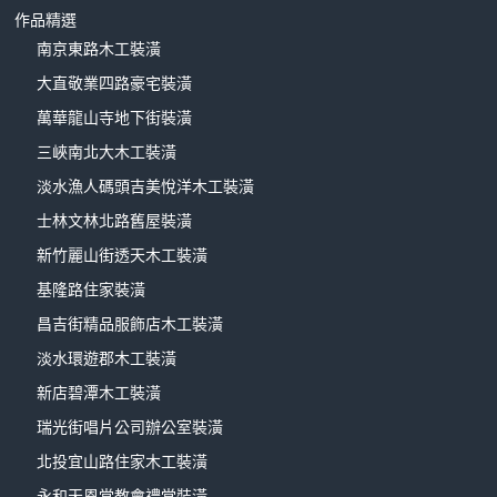
作品精選
南京東路木工裝潢
大直敬業四路豪宅裝潢
萬華龍山寺地下街裝潢
三峽南北大木工裝潢
淡水漁人碼頭吉美悅洋木工裝潢
士林文林北路舊屋裝潢
新竹麗山街透天木工裝潢
基隆路住家裝潢
昌吉街精品服飾店木工裝潢
淡水環遊郡木工裝潢
新店碧潭木工裝潢
瑞光街唱片公司辦公室裝潢
北投宜山路住家木工裝潢
永和天恩堂教會禮堂裝潢