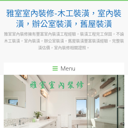
Skip
to
雅室室內裝修-木工裝潢，室內裝
content
潢，辦公室裝潢，舊屋裝潢
雅室室內裝修擁有豐富室內裝潢工程經驗，裝潢工程完工保固，不論
木工裝潢，室內裝潢，辦公室裝潢，舊屋裝潢豐富裝潢經驗，完整裝
潢估價，室內裝修相關證照。
Menu