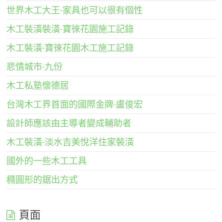
世界木工大王-家具也可以很有個性
木工裝潢裝潢-寶徠花園施工記錄
木工裝潢-寶徠花園木工施工記錄
悲情城市-九份
木工私塾懷德居
台灣木工界首面的國際金牌-盧俊宏
設計師應該由主導者變成輔助者
木工裝潢-淡水吉美悅洋住家裝潢
國外的一些木工工具
橢圓形的鋸出方式
頁面