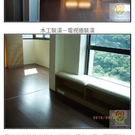
木工裝潢－電視牆裝潢