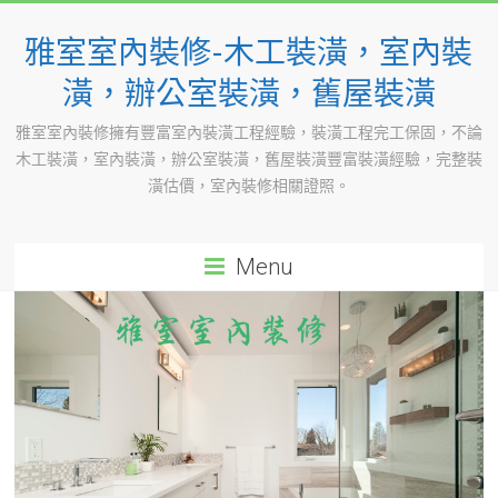
Skip
to
雅室室內裝修-木工裝潢，室內裝
content
潢，辦公室裝潢，舊屋裝潢
雅室室內裝修擁有豐富室內裝潢工程經驗，裝潢工程完工保固，不論
木工裝潢，室內裝潢，辦公室裝潢，舊屋裝潢豐富裝潢經驗，完整裝
潢估價，室內裝修相關證照。
Menu