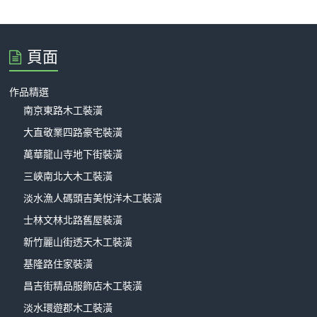
頁面
作品精選
南京東路木工裝潢
大直敬業四路豪宅裝潢
萬華龍山寺地下街裝潢
三峽南北大木工裝潢
淡水漁人碼頭吉美悅洋木工裝潢
士林文林北路舊屋裝潢
新竹麗山街透天木工裝潢
基隆路住家裝潢
昌吉街精品服飾店木工裝潢
淡水環遊郡木工裝潢