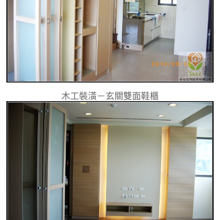
木工裝潢－玄關雙面鞋櫃