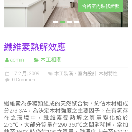
合格室內裝修證照
纖維素熱解效應
admin
木工相關
17 2 月, 2009
木工裝潢，室內設計
,
木材特性
0 Comment
纖維素為多糖類組成的天然聚合物，約佔木材組成
分2/3-3/4，為決定木材強度之主要因子。在有氧存
在之環境中，纖維素受熱解之質量變化始於
273℃，大部分質量在290-350℃之間消秏掉，當加
熱至360℃時僅餘19%之質量，隨溫度上升至500℃