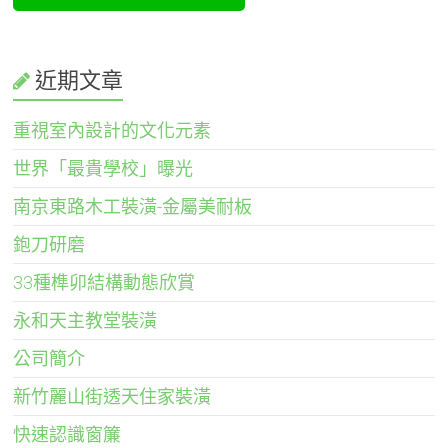
近期文章
重視室內設計的文化元素
世界「最貴學校」曝光
南京東路木工裝潢-金屬美耐板
鉋刀研磨
33種榫卯結構動態欣賞
永和天主教堂裝潢
公司簡介
新竹麗山街透天住家裝潢
快速認識窗簾