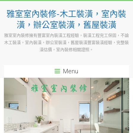
Skip
to
雅室室內裝修-木工裝潢，室內裝
content
潢，辦公室裝潢，舊屋裝潢
雅室室內裝修擁有豐富室內裝潢工程經驗，裝潢工程完工保固，不論
木工裝潢，室內裝潢，辦公室裝潢，舊屋裝潢豐富裝潢經驗，完整裝
潢估價，室內裝修相關證照。
Menu