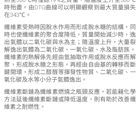
時殆盡。由DTG曲線可以明顯觀察到最大質量損失
在343℃。
纖維素受熱時因脫水作用而形成脫水糖的結構，同
時也使纖維素的聚合度降低，質量開始減少時，逸
出氣體以二氧化碳與水為主；隨溫度上升，大量裂
解逸出氣體為二氧化碳、一氧化碳、水及脂肪族。
纖維素的熱解係先經由氫抽取作用或脫水反應而解
聚，形成脫水糖之形態，再經由自由基的轉移而斷
鍵開環，形成二醇醛等揮發性物質、二氧化碳、一
氧化碳及水等小分子氣體逸出。
纖維素斷鏈為纖維素燃燒之瓶頸反應，若能藉化學
方法延後纖維素斷鏈或降低溫度，則有助於改善纖
維素之耐燃性。