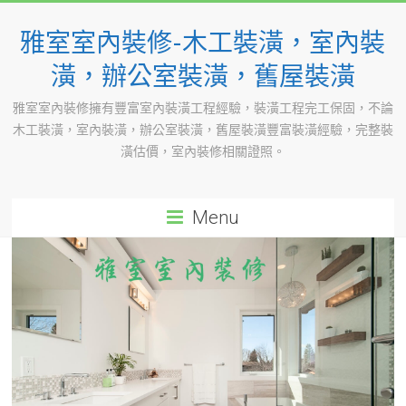
Skip
to
雅室室內裝修-木工裝潢，室內裝
content
潢，辦公室裝潢，舊屋裝潢
雅室室內裝修擁有豐富室內裝潢工程經驗，裝潢工程完工保固，不論
木工裝潢，室內裝潢，辦公室裝潢，舊屋裝潢豐富裝潢經驗，完整裝
潢估價，室內裝修相關證照。
Menu