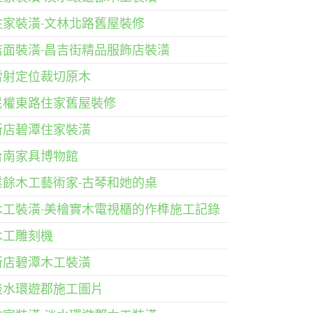
住家裝潢-文林北路舊屋裝修
店面裝潢-昌吉街精品服飾店裝潢
雷射定位裁切原木
民權東路住家舊屋裝修
新店碧潭住家裝潢
台南家具博物館
業餘木工藝術家-古琴和她的桌
木工裝潢-美檜實木電視櫃的作榫施工記錄
木工雕刻機
新店碧潭木工裝潢
淡水環遊郡施工圖片