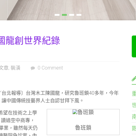
陳國龍創世界紀錄
文章
,
裝潢
0 Comment
／台北報導〕台灣木工陳國龍，研究魯班鎖40多年，今年
，讓中國傳統技藝界人士自認甘拜下風。
希望在技術之上學
、讀過空中商專，
魯班鎖
畢業，雖然每天仍
總醫院急診室、內