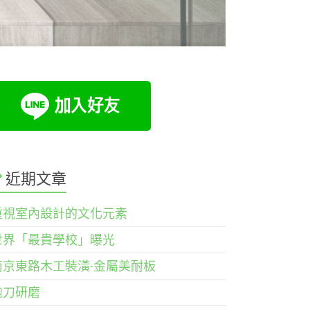
近期文章
重視室內設計的文化元素
世界「最貴學校」曝光
南京東路木工裝潢-金屬美耐板
鉋刀研磨