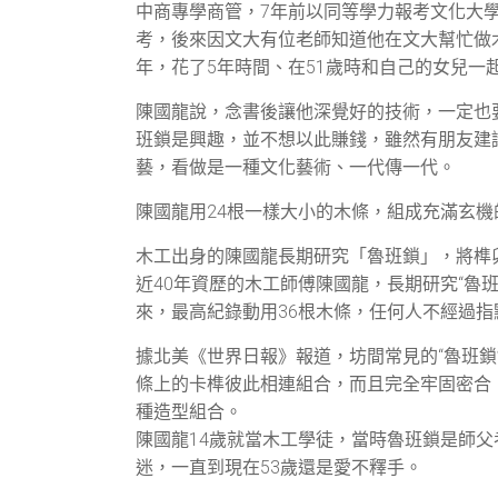
中商專學商管，7年前以同等學力報考文化大
考，後來因文大有位老師知道他在文大幫忙做
年，花了5年時間、在51歲時和自己的女兒一
陳國龍說，念書後讓他深覺好的技術，一定也
班鎖是興趣，並不想以此賺錢，雖然有朋友建
藝，看做是一種文化藝術、一代傳一代。
陳國龍用24根一樣大小的木條，組成充滿玄機
木工出身的陳國龍長期研究「魯班鎖」，將榫
近40年資歷的木工師傅陳國龍，長期研究“魯
來，最高紀錄動用36根木條，任何人不經過
據北美《世界日報》報道，坊間常見的“魯班鎖
條上的卡榫彼此相連組合，而且完全牢固密合
種造型組合。
陳國龍14歲就當木工學徒，當時魯班鎖是師父
迷，一直到現在53歲還是愛不釋手。