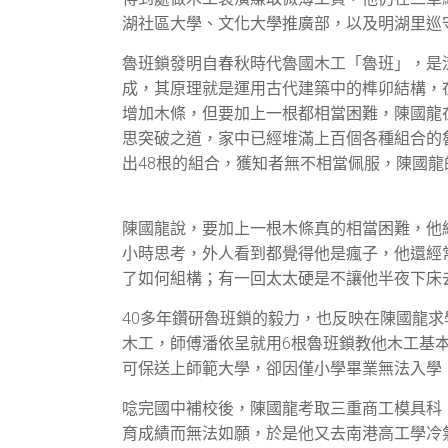
湖社區大學、文化大學推廣部，以及明湖里巡
魯班鎖發明自春秋時代魯國木工「魯班」，是
成，其原理就是運用古代建築中的榫卯結構，
增加木條，但要加上一根都相當困難，陳國龍在
思突破之道，家中已經堆滿上百個各種組合的
出48根的組合，獲知者無不相當佩服，陳國
陳國龍說，要加上一根木條真的相當困難，他
小時思考，外人看到都覺得他是瘋子，他還經
了如何組構；有一回太太硬是不讓他半夜下床
40多年鑽研魯班鎖的毅力，也反映在陳國龍
木工，師傅潘依呈就用6根魯班鎖教他木工基
可保送上師範大學，卻因僅小學畢業無法入學
唸完國中補校後，陳國龍考取三重商工模具科
育成績而無法如願，於是他又去南港高工學冷