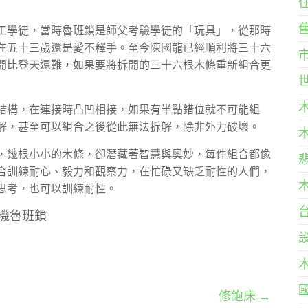
工學徒，當時魯班鎖是師父考驗學徒的「玩具」，從那時
在五十三歲還是愛不釋手。至今陳國龍已經順利將三十六
開比登天還難，如果要將拆開的三十六根木條重新組合更
結構，在連接時凸凹相接，如果有半點錯位就不可能組
解，甚至可以組合之後從此無法拆解，除非外力破壞。
，幾根小小的木條，卻潛藏著智慧與奧妙，每件組合都像
合訓練耐心、毅力和觀察力，在忙碌又缺乏耐性的人們，
思考，也可以訓練耐性。
玄機魯班鎖
修鉋床
→