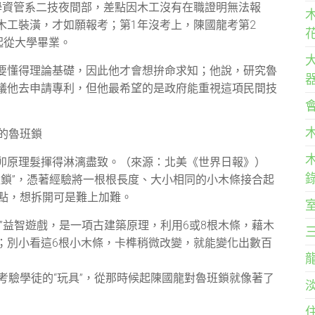
學資管系二技夜間部，差點因木工沒有在職證明無法報
木工裝潢，才如願報考；第1年沒考上，陳國龍考第2
起從大學畢業。
要懂得理論基礎，因此他才會想拚命求知；他說，研究魯
議他去申請專利，但他最希望的是政府能重視這項民間技
的魯班鎖
卯原理髮揮得淋漓盡致。（來源：北美《世界日報》）
班鎖”，憑著經驗將一根根長度、大小相同的小木條接合起
指點，想拆開可是難上加難。
”益智遊戲，是一項古建築原理，利用6或8根木條，藉木
；別小看這6根小木條，卡榫稍微改變，就能變化出數百
考驗學徒的“玩具”，從那時候起陳國龍對魯班鎖就像著了