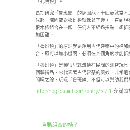
「孔明鎖」。
長期研究「魯班鎖」的陳國龍，十四歲就當木
候起，陳國龍對魯班鎖就像著了迷，一直到現
根木條組合在一起，任何人不經過指點，想拆
加困難。
「魯班鎖」的原理就是運用古代建築中的榫卯
合，還可以加小機關，必須在某個角度才能拆
「魯班鎖」是種很早就流傳在民間的測智玩具
個藝術品，它代表著古代智慧的奧妙，非常適
閒暇之餘，玩玩「魯班鎖」不但可以幫助我們
http://hdg.tosaint.com/entry/5-7-1
-充滿
←
自動組合的椅子