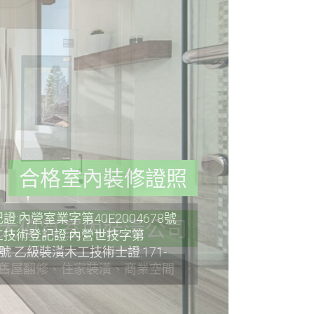
合格室內裝修證照
:內營室業字第40E2004678號
技術登記證:內營世技字第
36號 乙級裝潢木工技術士證:171-