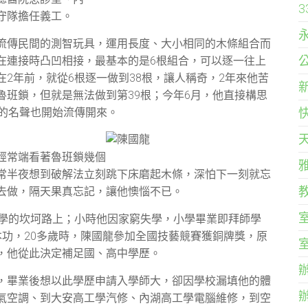
守隊擔任義工。
流傳民間的測智玩具，運用長度、大小相同的木條組合而
在連接時凸凹相接，最基本的是6根組合，可以逐一往上
2年前，就從6根逐一做到38根，讓人稱奇，2年來他苦
魯班鎖，但就是無法做到第39根；今年6月，他直接構思
龍的名聲也開始流傳開來。
經常端看著魯班鎖幾個
常半夜想到破解法立刻跳下床磨起木條，深怕下一刻就忘
去做，隔天果真忘記，讓他懊惱不已。
求學的坎坷路上；小時他因家窮失學，小學畢業即拜師學
本功，20多歲時，陳國龍參加全國技藝競賽獲銅牌獎，原
，他從此決定補足國、高中學歷。
，畢業後想以此學歷申請入學師大，卻因學校漏填他的體
氣空調、到大安高工學汽修、內湖高工學電腦維修，到空