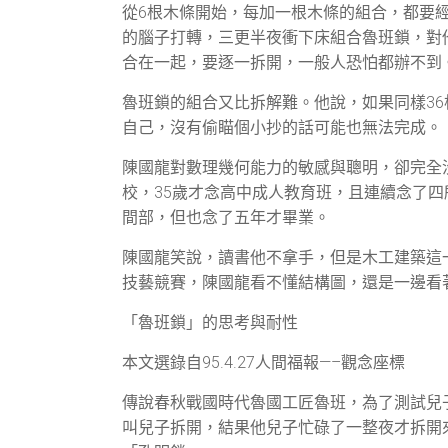
從6根木條開始，每加一根木條的組合，都要
的腦子打轉，三更半夜衝下床組合魯班鎖，對
合在一起，要逐一拆開，一般人恐怕都辦不到
魯班鎖的組合又比拆解難。他說，如果同樣3
自己，沒有偷瞄個小抄的話可能也無法完成。
陳國龍對數理幾何能力的敏感與聰明，卻完全
校，35歲才念高中成人教育班，且連續念了
間部，但也念了五年才畢業。
陳國龍笑說，讀書他不拿手，但是木工建築這
技藝競賽，陳國龍看不懂結構圖，還是一邊看
「魯班鎖」的思考與耐性
本文選錄自95.4.27人間福報—–觀念座標
傳說春秋戰國時代魯國工匠魯班，為了測試兒
叫兒子拆開，結果他兒子忙碌了一整夜才拆開