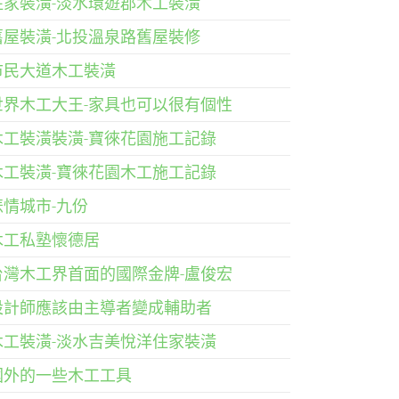
住家裝潢-淡水環遊郡木工裝潢
舊屋裝潢-北投溫泉路舊屋裝修
市民大道木工裝潢
世界木工大王-家具也可以很有個性
木工裝潢裝潢-寶徠花園施工記錄
木工裝潢-寶徠花園木工施工記錄
悲情城市-九份
木工私塾懷德居
台灣木工界首面的國際金牌-盧俊宏
設計師應該由主導者變成輔助者
木工裝潢-淡水吉美悅洋住家裝潢
國外的一些木工工具