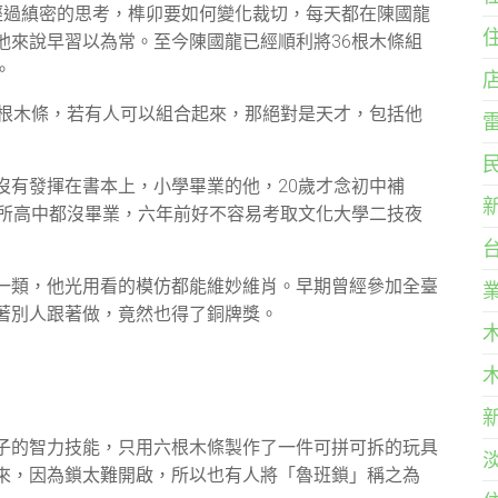
經過縝密的思考，榫卯要如何變化裁切，每天都在陳國龍
他來說早習以為常。至今陳國龍已經順利將36根木條組
。
6根木條，若有人可以組合起來，那絕對是天才，包括他
沒有發揮在書本上，小學畢業的他，20歲才念初中補
四所高中都沒畢業，六年前好不容易考取文化大學二技夜
一類，他光用看的模仿都能維妙維肖。早期曾經參加全臺
著別人跟著做，竟然也得了銅牌獎。
子的智力技能，只用六根木條製作了一件可拼可拆的玩具
來，因為鎖太難開啟，所以也有人將「魯班鎖」稱之為