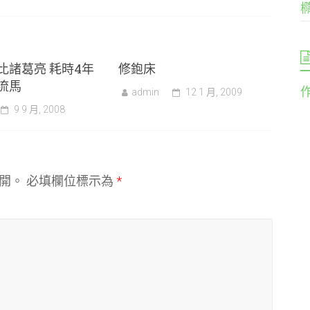
比諸葛亮 耗時4年
修鉋床
流馬
admin
12 1 月, 2009
9 9 月, 2008
開。
必填欄位標示為
*