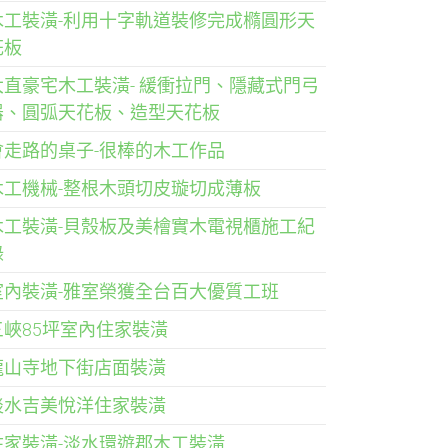
木工裝潢-利用十字軌道裝修完成橢圓形天
花板
大直豪宅木工裝潢- 緩衝拉門、隱藏式門弓
器、圓弧天花板、造型天花板
會走路的桌子-很棒的木工作品
木工機械-整根木頭切皮璇切成薄板
木工裝潢-貝殼板及美檜實木電視櫃施工紀
錄
室內裝潢-雅室榮獲全台百大優質工班
三峽85坪室內住家裝潢
龍山寺地下街店面裝潢
淡水吉美悅洋住家裝潢
住家裝潢-淡水環遊郡木工裝潢