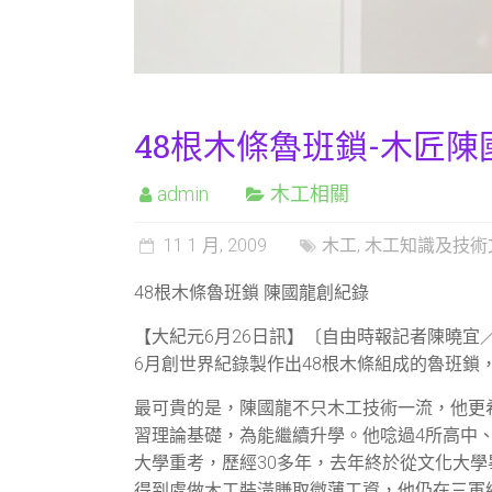
48根木條魯班鎖-木匠
admin
木工相關
11 1 月, 2009
木工
,
木工知識及技術
48根木條魯班鎖 陳國龍創紀錄
【大紀元6月26日訊】〔自由時報記者陳曉宜
6月創世界紀錄製作出48根木條組成的魯班鎖
最可貴的是，陳國龍不只木工技術一流，他更
習理論基礎，為能繼續升學。他唸過4所高中
大學重考，歷經30多年，去年終於從文化大學
得到處做木工裝潢賺取微薄工資，他仍在三軍