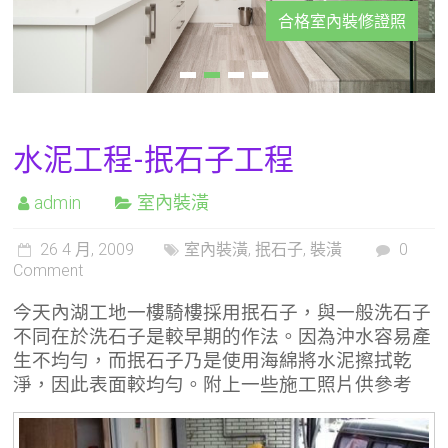
合格室內裝修證照
水泥工程-抿石子工程
admin
室內裝潢
26 4 月, 2009
室內裝潢
,
抿石子
,
裝潢
0
Comment
今天內湖工地一樓騎樓採用抿石子，與一般洗石子
不同在於洗石子是較早期的作法。因為沖水容易產
生不均勻，而抿石子乃是使用海綿將水泥擦拭乾
淨，因此表面較均勻。附上一些施工照片供參考