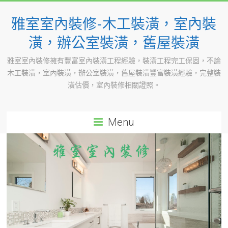
Skip
to
雅室室內裝修-木工裝潢，室內裝
content
潢，辦公室裝潢，舊屋裝潢
雅室室內裝修擁有豐富室內裝潢工程經驗，裝潢工程完工保固，不論
木工裝潢，室內裝潢，辦公室裝潢，舊屋裝潢豐富裝潢經驗，完整裝
潢估價，室內裝修相關證照。
Menu