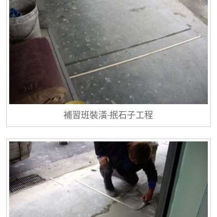
補習班裝潢-抿石子工程