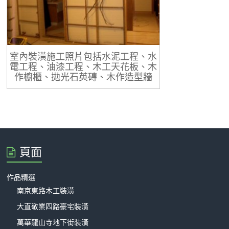
室內裝潢施工照片包括水泥工程、水
電工程、油漆工程、木工天花板、木
作櫥櫃、拋光石英磚、木作造型牆
頁面
作品精選
南京東路木工裝潢
大直敬業四路豪宅裝潢
萬華龍山寺地下街裝潢